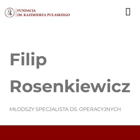
Przejdź
do
To
zawartości
Nav
AKTUALNOŚCI
Filip
EKSPERCI
PUBLIKACJE
Rosenkiewicz
DZIAŁALNOŚĆ
FUNDACJA
MŁODSZY SPECJALISTA DS. OPERACYJNYCH
KARIERA
KONTAKT