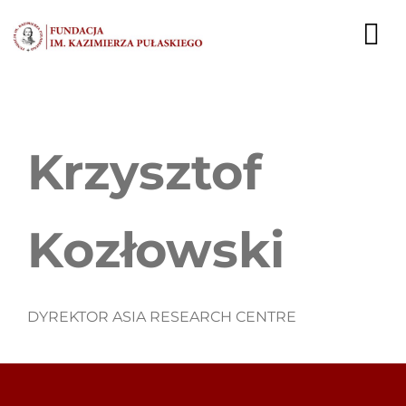
Przejdź
do
To
zawartości
Nav
AKTUALNOŚCI
Krzysztof
EKSPERCI
PUBLIKACJE
Kozłowski
DZIAŁALNOŚĆ
FUNDACJA
DYREKTOR ASIA RESEARCH CENTRE
KARIERA
KONTAKT