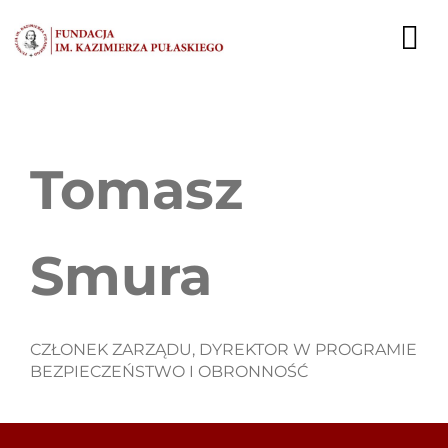
Przejdź
do
To
zawartości
Nav
AKTUALNOŚCI
Tomasz
EKSPERCI
PUBLIKACJE
Smura
DZIAŁALNOŚĆ
FUNDACJA
CZŁONEK ZARZĄDU, DYREKTOR W PROGRAMIE
BEZPIECZEŃSTWO I OBRONNOŚĆ
KARIERA
KONTAKT