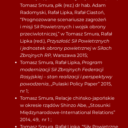
Tomasz Smura, płk (rez.) dr hab. Adam
Radomyski, Rafał Lipka, Rafał Ciastoń,
“Prognozowane scenariusze zagrożeń
i misji Sił Powietrznych i wojsk obrony
przeciwlotniczej,” w Tomasz Smura, Rafał
Lipka (red.),
Przyszłość Sił Powietrznych
i jednostek obrony powietrznej w Siłach
Zbrojnych RP,
Warszawa 2015;
Tomasz Smura, Rafał Lipka,
Program
modernizacji Sił Zbrojnych Federacji
Rosyjskiej – stan realizacji i perspektywy
powodzenia
, „Pulaski Policy Paper” 2015,
nr 1;
Tomasz Smura, Relacje chińsko-japońskie
w okresie rządów Shinzo Abe, „Stosunki
Międzynarodowe-International Relations”
2014, 49, nr 1 ;
Tomasz Smura, Rafał Lipka, “Siły Powietrzne