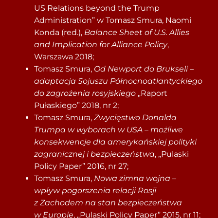
US Relations beyond the Trump
Administration” w Tomasz Smura, Naomi
Konda (red.),
Balance Sheet of U.S. Allies
and Implication for Alliance Policy
,
Warszawa 2018;
Tomasz Smura,
Od Newport do Brukseli –
adaptacja Sojuszu Północnoatlantyckiego
do zagrożenia rosyjskiego
„Raport
Pułaskiego” 2018, nr 2;
Tomasz Smura,
Zwycięstwo Donalda
Trumpa w wyborach w USA – możliwe
konsekwencje dla amerykańskiej polityki
zagranicznej i bezpieczeństwa
, „Pulaski
Policy Paper” 2016, nr 27;
Tomasz Smura,
Nowa zimna wojna –
wpływ pogorszenia relacji Rosji
z Zachodem na stan bezpieczeństwa
w Europie
, „Pulaski Policy Paper” 2015, nr 11;