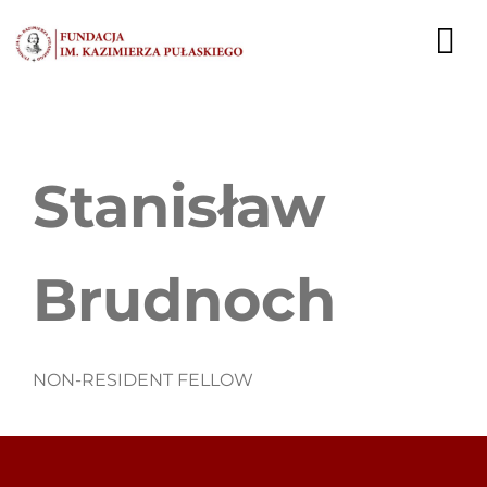
Przejdź
do
To
zawartości
Nav
AKTUALNOŚCI
Stanisław
EKSPERCI
PUBLIKACJE
Brudnoch
DZIAŁALNOŚĆ
FUNDACJA
NON-RESIDENT FELLOW
KARIERA
KONTAKT