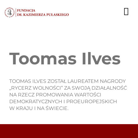
Przejdź
do
To
zawartości
Nav
AKTUALNOŚCI
Toomas Ilves
EKSPERCI
PUBLIKACJE
TOOMAS ILVES ZOSTAŁ LAUREATEM NAGRODY
DZIAŁALNOŚĆ
„RYCERZ WOLNOŚCI” ZA SWOJĄ DZIAŁALNOŚĆ
NA RZECZ PROMOWANIA WARTOŚCI
FUNDACJA
DEMOKRATYCZNYCH I PROEUROPEJSKICH
W KRAJU I NA ŚWIECIE.
KARIERA
KONTAKT