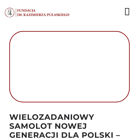
Przejdź
do
To
zawartości
Nav
AKTUALNOŚCI
EKSPERCI
PUBLIKACJE
DZIAŁALNOŚĆ
FUNDACJA
Autor foto: Domena publiczna
WIELOZADANIOWY
KARIERA
SAMOLOT NOWEJ
KONTAKT
GENERACJI DLA POLSKI –