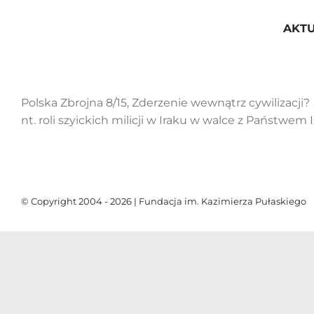
Przejdź
do
AKT
zawartości
Polska Zbrojna 8/15, Zderzenie wewnątrz cywilizacji?
nt. roli szyickich milicji w Iraku w walce z Państwem
© Copyright 2004 - 2026 | Fundacja im. Kazimierza Pułaskiego