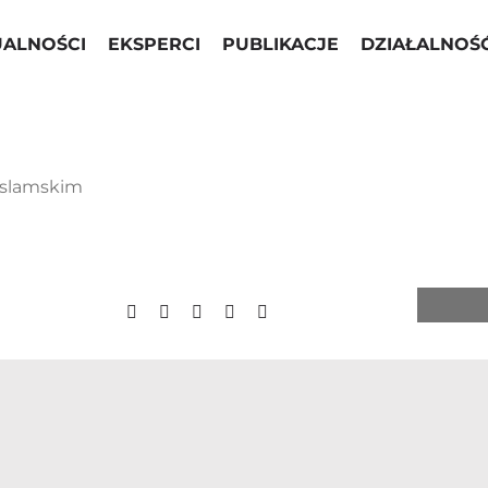
UALNOŚCI
EKSPERCI
PUBLIKACJE
DZIAŁALNOŚ
 Islamskim