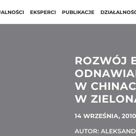
UALNOŚCI
EKSPERCI
PUBLIKACJE
DZIAŁALNOŚ
ROZWÓJ E
ODNAWIA
W CHINAC
W ZIELON
14 WRZEŚNIA, 201
AUTOR: ALEKSAN