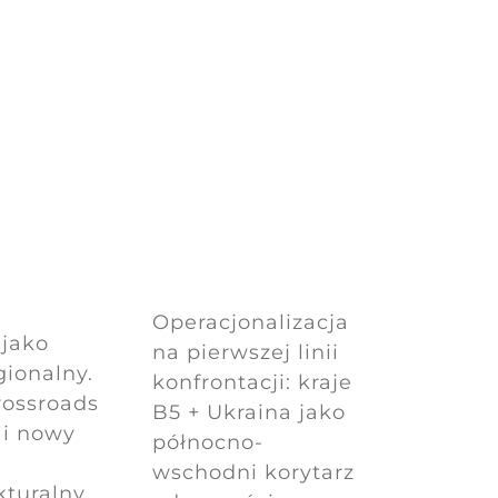
Operacjonalizacja
jako
na pierwszej linii
gionalny.
konfrontacji: kraje
rossroads
B5 + Ukraina jako
 i nowy
północno-
wschodni korytarz
kturalny