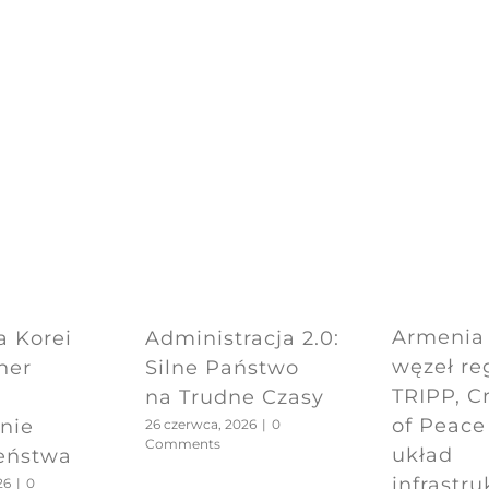
Armenia 
a Korei
Administracja 2.0:
węzeł re
ner
Silne Państwo
TRIPP, C
na Trudne Czasy
of Peace
nie
26 czerwca, 2026
|
0
Comments
układ
eństwa
infrastru
26
|
0