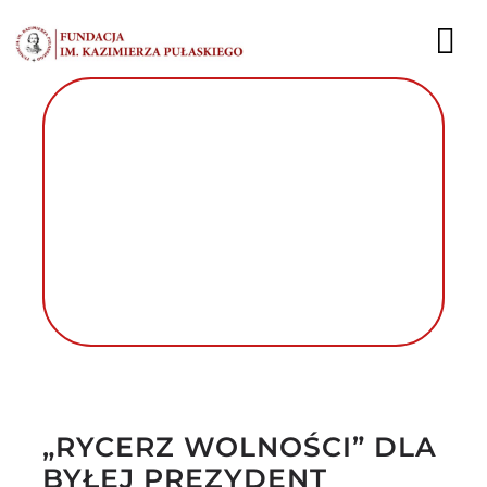
Przejdź
do
To
zawartości
Nav
AKTUALNOŚCI
EKSPERCI
PUBLIKACJE
DZIAŁALNOŚĆ
FUNDACJA
Autor foto: Fundacja im. Kazimierza
Pułaskiego
KARIERA
„RYCERZ WOLNOŚCI” DLA
KONTAKT
BYŁEJ PREZYDENT