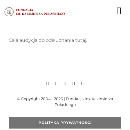
Przejdź
do
To
zawartości
Nav
AKTUALNOŚCI
Cała audycja do odsłuchania
tutaj
.
EKSPERCI
PUBLIKACJE
DZIAŁALNOŚĆ
FUNDACJA
© Copyright 2004 - 2026 | Fundacja im. Kazimierza
Pułaskiego
KARIERA
POLITYKA PRYWATNOŚCI
KONTAKT