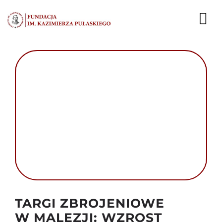
Przejdź
do
To
zawartości
Nav
AKTUALNOŚCI
EKSPERCI
PUBLIKACJE
DZIAŁALNOŚĆ
FUNDACJA
KARIERA
Autor foto: Fundacja im. Kazimierza Pułaskiego
TARGI ZBROJENIOWE
KONTAKT
W MALEZJI: WZROST