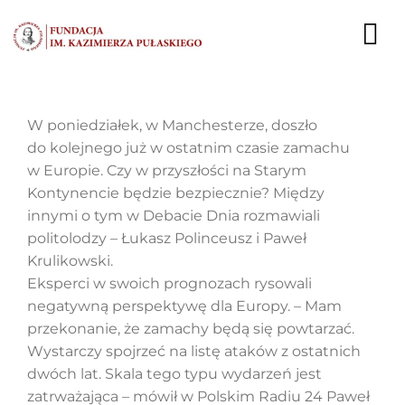
Przejdź
do
To
zawartości
Nav
AKTUALNOŚCI
W poniedziałek, w Manchesterze, doszło
do kolejnego już w ostatnim czasie zamachu
EKSPERCI
w Europie. Czy w przyszłości na Starym
Kontynencie będzie bezpiecznie? Między
PUBLIKACJE
innymi o tym w Debacie Dnia rozmawiali
politolodzy – Łukasz Polinceusz i Paweł
DZIAŁALNOŚĆ
Krulikowski.
Eksperci w swoich prognozach rysowali
FUNDACJA
negatywną perspektywę dla Europy. – Mam
przekonanie, że zamachy będą się powtarzać.
KARIERA
Wystarczy spojrzeć na listę ataków z ostatnich
dwóch lat. Skala tego typu wydarzeń jest
KONTAKT
zatrważająca – mówił w Polskim Radiu 24 Paweł