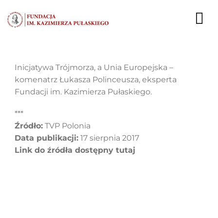
Przejdź
do
To
zawartości
Nav
AKTUALNOŚCI
Inicjatywa Trójmorza, a Unia Europejska –
komenatrz Łukasza Polinceusza, eksperta
EKSPERCI
Fundacji im. Kazimierza Pułaskiego.
PUBLIKACJE
***
Źródło:
TVP Polonia
DZIAŁALNOŚĆ
Data publikacji:
17 sierpnia 2017
Link do źródła dostępny tutaj
FUNDACJA
KARIERA
KONTAKT