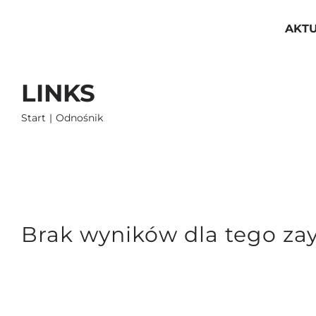
Przejdź
do
AKT
zawartości
LINKS
Start
Odnośnik
Brak wyników dla tego za