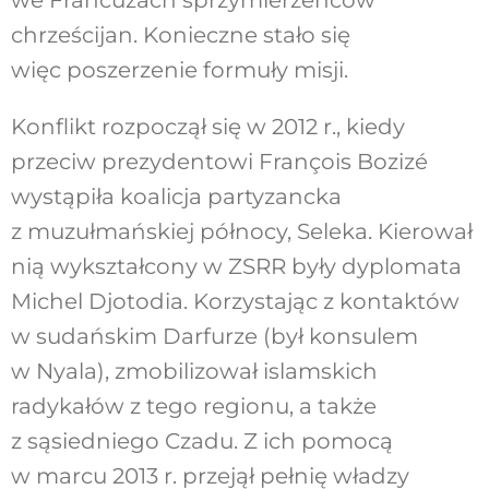
we Francuzach sprzymierzeńców
chrześcijan. Konieczne stało się
więc poszerzenie formuły misji.
Konflikt rozpoczął się w 2012 r., kiedy
przeciw prezydentowi François Bozizé
wystąpiła koalicja partyzancka
z muzułmańskiej północy, Seleka. Kierował
nią wykształcony w ZSRR były dyplomata
Michel Djotodia. Korzystając z kontaktów
w sudańskim Darfurze (był konsulem
w Nyala), zmobilizował islamskich
radykałów z tego regionu, a także
z sąsiedniego Czadu. Z ich pomocą
w marcu 2013 r. przejął pełnię władzy