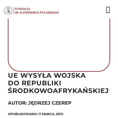
Przejdź
do
To
zawartości
Nav
AKTUALNOŚCI
EKSPERCI
PUBLIKACJE
DZIAŁALNOŚĆ
UE WYSYŁA WOJSKA
DO REPUBLIKI
FUNDACJA
ŚRODKOWOAFRYKAŃSKIEJ
KARIERA
AUTOR: JĘDRZEJ CZEREP
KONTAKT
OPUBLIKOWANO: 11 MARCA, 2014