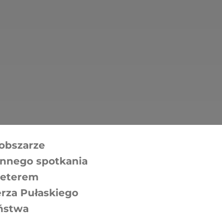
obszarze
innego spotkania
Peterem
erza Pułaskiego
eństwa