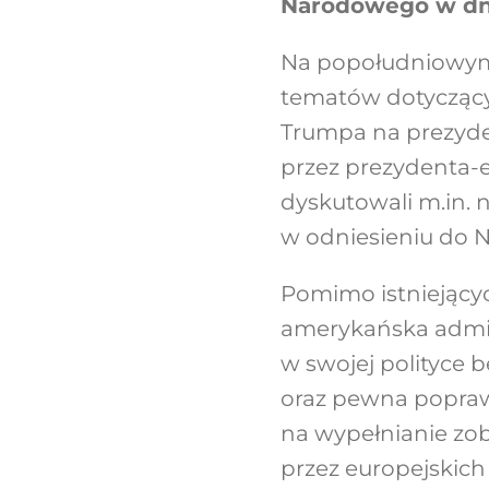
Narodowego w dniu
Na popołudniowym s
tematów dotyczący
Trumpa na prezyde
przez prezydenta-
dyskutowali m.in. 
w odniesieniu do 
Pomimo istniejącyc
amerykańska admini
w swojej polityce
oraz pewna poprawa
na wypełnianie zo
przez europejskic