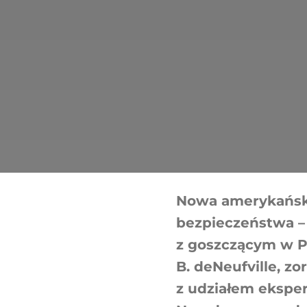
Nowa amerykańska
bezpieczeństwa –
z goszczącym w P
B. deNeufville, z
z udziałem eksper