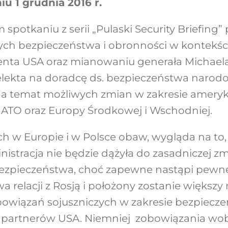
 1 grudnia 2016 r.
potkaniu z serii „Pulaski Security Briefing”
ch bezpieczeństwa i obronności w kontekś
nta USA oraz mianowaniu generała Michael
elekta na doradcę ds. bezpieczeństwa narod
na temat możliwych zmian w zakresie ameryka
NATO oraz Europy Środkowej i Wschodniej.
h w Europie i w Polsce obaw, wygląda na to
stracja nie będzie dążyła do zasadniczej z
 bezpieczeństwa, choć zapewne nastąpi pew
 relacji z Rosją i położony zostanie większy 
bowiązań sojuszniczych w zakresie bezpiecz
h partnerów USA. Niemniej zobowiązania wo