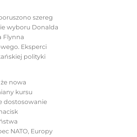
 poruszono szereg
cie wyboru Donalda
a Flynna
owego. Eksperci
ńskiej polityki
, że nowa
miany kursu
ne dostosowanie
nacisk
eństwa
bec NATO, Europy