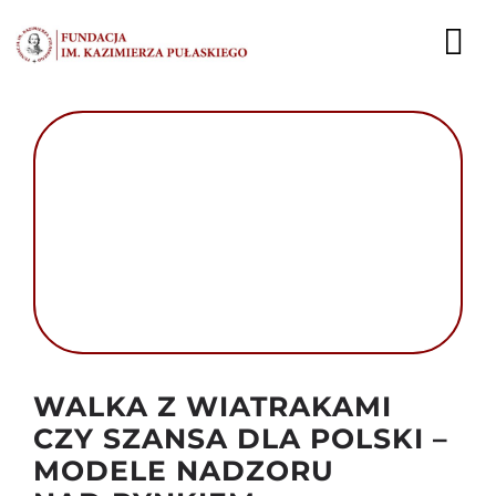
Przejdź
do
To
zawartości
Nav
AKTUALNOŚCI
EKSPERCI
PUBLIKACJE
DZIAŁALNOŚĆ
FUNDACJA
Autor foto: Domena publiczna
WALKA Z WIATRAKAMI
KARIERA
CZY SZANSA DLA POLSKI –
MODELE NADZORU
KONTAKT