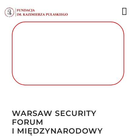
Przejdź
do
To
zawartości
Nav
AKTUALNOŚCI
EKSPERCI
PUBLIKACJE
DZIAŁALNOŚĆ
Autor foto: Fundacja im. Kazimierza
FUNDACJA
Pułaskiego
WARSAW SECURITY
KARIERA
FORUM
I MIĘDZYNARODOWY
KONTAKT