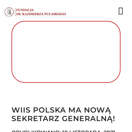
Przejdź
do
To
zawartości
Nav
AKTUALNOŚCI
EKSPERCI
PUBLIKACJE
DZIAŁALNOŚĆ
Autor foto: Fundacja im. Kazimierza
FUNDACJA
Pułaskiego
WIIS POLSKA MA NOWĄ
KARIERA
SEKRETARZ GENERALNĄ!
KONTAKT