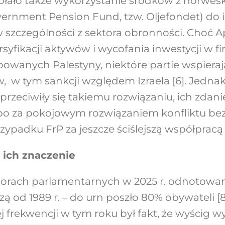
łało także wykorzystanie środków z norwes
ernment Pension Fund, tzw. Oljefondet) do
 w szczególności z sektora obronności. Choć A
syfikacji aktywów i wycofania inwestycji w fi
powanych Palestyny, niektóre partie wspiera
w, w tym sankcji względem Izraela [6]. Jednak
rzeciwiły się takiemu rozwiązaniu, ich zda
bo za pokojowym rozwiązaniem konfliktu bez
ypadku FrP za jeszcze ściślejszą współpracą z
 ich znaczenie
orach parlamentarnych w 2025 r. odnotowa
ą od 1989 r. – do urn poszło 80% obywateli [
frekwencji w tym roku był fakt, że wyścig 