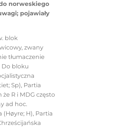
 do norweskiego
wagi; pojawiały
. blok
awicowy, zwany
ie tłumaczenie
. Do bloku
cjalistyczna
et; Sp), Partia
m że R i MDG często
ny ad hoc.
(Høyre; H), Partia
 Chrześcijańska