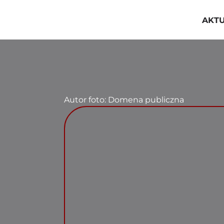
Przejdź
do
AKT
zawartości
Autor foto: Domena publiczna