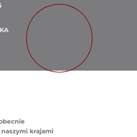
5
ZKA
 obecnie
 naszymi krajami