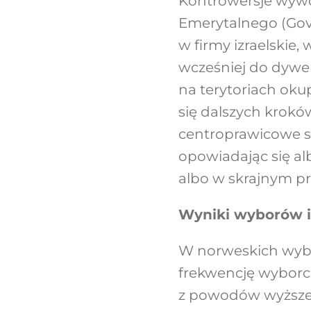
Kontrowersje wywo
Emerytalnego (Gov
w firmy izraelskie,
wcześniej do dywer
na terytoriach oku
się dalszych krokó
centroprawicowe sp
opowiadając się al
albo w skrajnym prz
Wyniki wyborów i
W norweskich wyb
frekwencję wyborcz
z powodów wyższej 