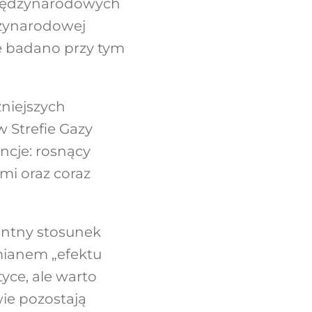
Międzynarodowych
dzynarodowej
e badano przy tym
niejszych
w Strefie Gazy
ncje: rosnący
i oraz coraz
entny stosunek
mianem „efektu
tyce, ale warto
ie pozostają