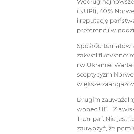
Według najnowsze
(NUPI), 40 % Norw
i reputację państw
preferencji w podz
Spośród tematów z
zakwalifikowano: re
i w Ukrainie. Wart
sceptycyzm Norweg
większe zaangażowa
Drugim zauważalny
wobec UE. Zjawisk
Trumpa”.
Nie jest 
zauważyć, że pomi