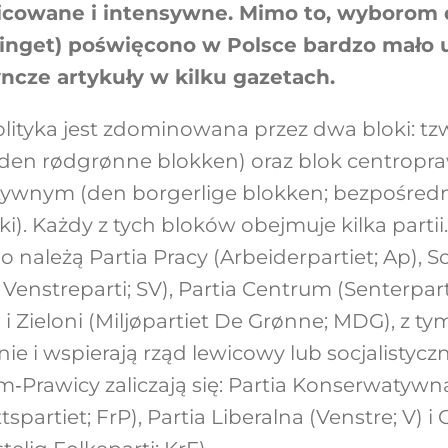
żnicowane i intensywne. Mimo to, wyborom
inget) poświęcono w Polsce bardzo mało u
yncze artykuły w kilku gazetach.
lityka jest zdominowana przez dwa bloki: tzw
(den rødgrønne blokken) oraz blok centropr
ywnym (den borgerlige blokken; bezpośredn
i). Każdy z tych bloków obejmuje kilka partii
należą Partia Pracy (Arbeiderpartiet; Ap), So
 Venstreparti; SV), Partia Centrum (Senterparti
i Zieloni (Miljøpartiet De Grønne; MDG), z ty
ie i wspierają rząd lewicowy lub socjalistycz
‑Prawicy zaliczają się: Partia Konserwatywna 
spartiet; FrP), Partia Liberalna (Venstre; V) i