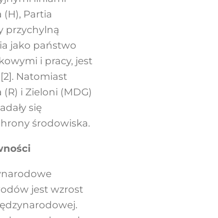
(H), Partia
y przychylną
ia jako państwo
owymi i pracy, jest
[2].
Natomiast
 (R) i Zieloni (MDG)
adały się
chrony środowiska.
wności
zynarodowe
owodów jest wzrost
międzynarodowej.