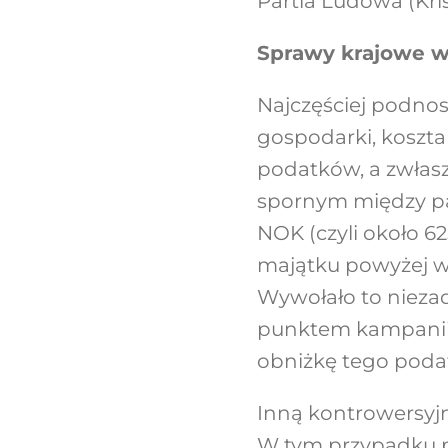
Partia Ludowa (Krist
Sprawy krajowe w
Najczęściej podno
gospodarki, koszta
podatków, a zwłas
spornym między par
NOK (czyli około 62
majątku powyżej war
Wywołało to nieza
punktem kampanii 
obniżkę tego podat
Inną kontrowersyjn
W tym przypadku po