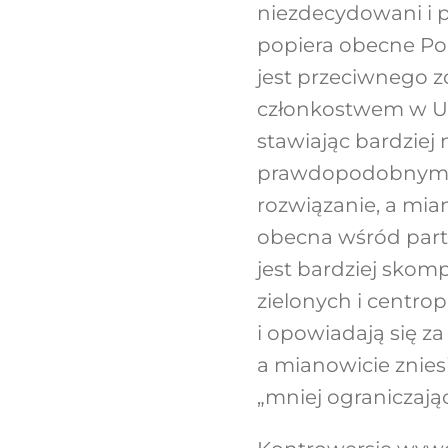
niezdecydowani i 
popiera obecne Po
jest przeciwnego z
członkostwem w UE
stawiając bardziej 
prawdopodobnym wy
rozwiązanie, a mia
obecna wśród parti
jest bardziej skom
zielonych i centro
i opowiadają się z
a mianowicie znies
„mniej ograniczaj