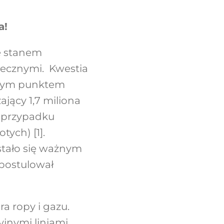
a!
e stanem
łecznymi. Kwestia
owym punktem
jący 1,7 miliona
w przypadku
tych) [1].
stało się ważnym
postulował
a ropy i gazu.
yjnymi liniami