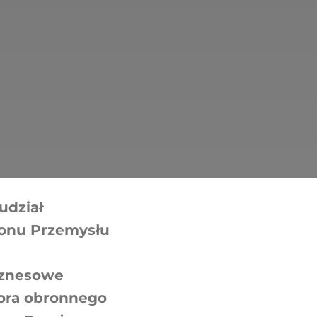
udział
lonu Przemysłu
iznesowe
ora obronnego