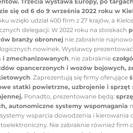
entów. Trzecia wystawa Europy, po targac
zie się od 6 do 9 września 2022 roku w Kie
ku wzięło udział 400 firm z 27 krajów, a Kielc
icznych delegacji. W 2022 roku na stoiskach
p
rów branży obronnej
nie zabraknie najnowo
ologicznych nowinek. Wystawcy prezentowa
h i zmechanizowanych
, nie zabraknie
czołg
zdów opancerzonych i wozów bojowych, 
akietowych
. Zaprezentują się firmy oferujące
we statki powietrzne, uzbrojenie i sprzęt 
jennej.
Ponadto, prezentowane będą:
sprzę
ch, autonomiczne systemy wspomagania
n
ystemy wsparcia dowodzenia i kierowania o
optoelektroniczny. Nie zabraknie również firm 