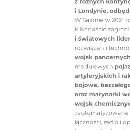
z różnych kontyn
i Londynie, odbęd
W Salonie w 2021 ro
kilkanaście zagran
i światowych lide
rozwiązań i techn
wojsk pancernyc
modułowych
poja
artyleryjskich i r
bojowe, bezzałogo
oraz marynarki wo
wojsk chemiczny
zautomatyzowane s
łączności, radio i 