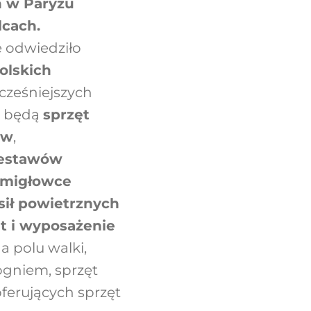
h w Paryżu
lcach.
e odwiedziło
olskich
cześniejszych
ć będą
sprzęt
ów
,
zestawów
śmigłowce
sił powietrznych
t i wyposażenie
a polu walki,
gniem, sprzęt
oferujących sprzęt