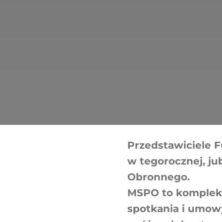
Przedstawiciele F
w tegorocznej, j
Obronnego.
MSPO to kompleks
spotkania i umow