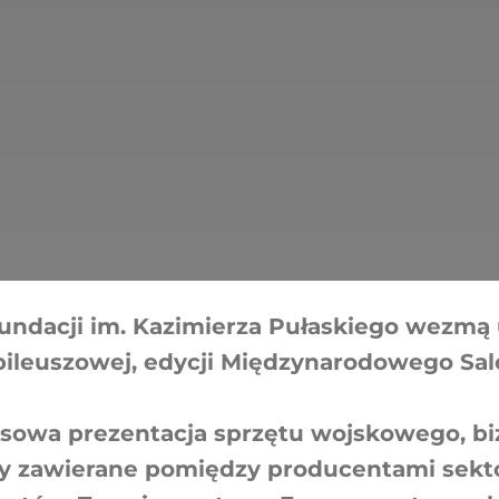
undacji im. Kazimierza Pułaskiego wezmą 
ubileuszowej, edycji Międzynarodowego Sa
owa prezentacja sprzętu wojskowego, b
y zawierane pomiędzy producentami sekt