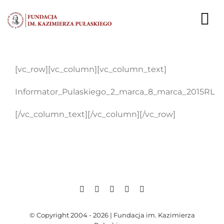
Przejdź
do
To
zawartości
Nav
AKTUALNOŚCI
[vc_row][vc_column][vc_column_text]
EKSPERCI
Informator_Pulaskiego_2_marca_8_marca_2015RL
PUBLIKACJE
[/vc_column_text][/vc_column][/vc_row]
DZIAŁALNOŚĆ
FUNDACJA
KARIERA
KONTAKT
© Copyright 2004 - 2026 | Fundacja im. Kazimierza