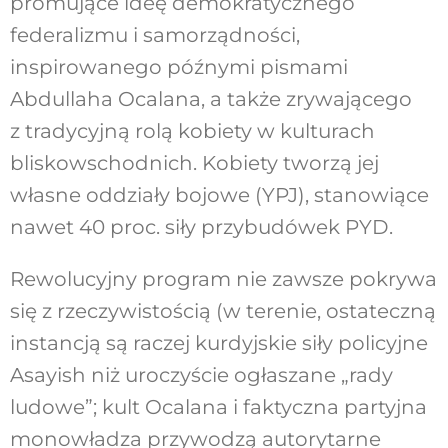
promujące ideę demokratycznego
federalizmu i samorządności,
inspirowanego późnymi pismami
Abdullaha Ocalana, a także zrywającego
z tradycyjną rolą kobiety w kulturach
bliskowschodnich. Kobiety tworzą jej
własne oddziały bojowe (YPJ), stanowiące
nawet 40 proc. siły przybudówek PYD.
Rewolucyjny program nie zawsze pokrywa
się z rzeczywistością (w terenie, ostateczną
instancją są raczej kurdyjskie siły policyjne
Asayish niż uroczyście ogłaszane „rady
ludowe”; kult Ocalana i faktyczna partyjna
monowładza przywodzą autorytarne