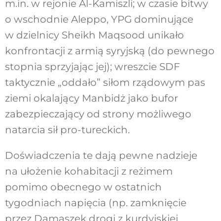
m.in. w rejonie Al-Kamiszli; w czasie bitwy
o wschodnie Aleppo, YPG dominujące
w dzielnicy Sheikh Maqsood unikało
konfrontacji z armią syryjską (do pewnego
stopnia sprzyjając jej); wreszcie SDF
taktycznie „oddało” siłom rządowym pas
ziemi okalający Manbidż jako bufor
zabezpieczający od strony możliwego
natarcia sił pro-tureckich.
Doświadczenia te dają pewne nadzieje
na ułożenie kohabitacji z reżimem
pomimo obecnego w ostatnich
tygodniach napięcia (np. zamknięcie
przez Damaszek drogi z kurdyjskiej