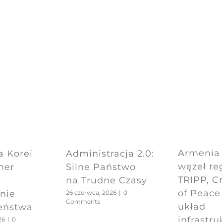
Armenia 
a Korei
Administracja 2.0:
węzeł re
ner
Silne Państwo
TRIPP, C
na Trudne Czasy
of Peace
nie
26 czerwca, 2026
|
0
Comments
układ
eństwa
infrastru
26
|
0