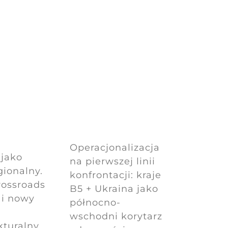
Operacjonalizacja
jako
na pierwszej linii
gionalny.
konfrontacji: kraje
rossroads
B5 + Ukraina jako
 i nowy
północno-
wschodni korytarz
kturalny