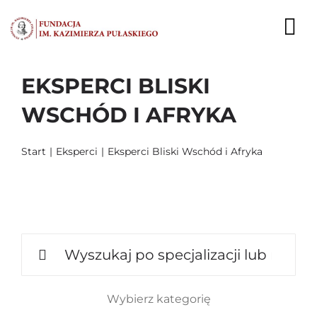
Przejdź
do
To
zawartości
Nav
EKSPERCI BLISKI
AKTUALNOŚCI
WSCHÓD I AFRYKA
EKSPERCI
Start
Eksperci
Eksperci Bliski Wschód i Afryka
PUBLIKACJE
DZIAŁALNOŚĆ
FUNDACJA
Szukaj
KARIERA
Wybierz kategorię
KONTAKT