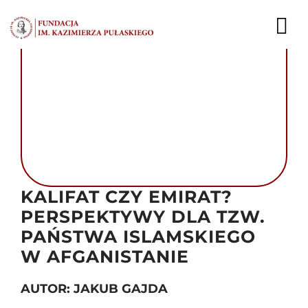
Przejdź
do
To
zawartości
Nav
AKTUALNOŚCI
EKSPERCI
PUBLIKACJE
DZIAŁALNOŚĆ
KALIFAT CZY EMIRAT?
PERSPEKTYWY DLA TZW.
FUNDACJA
PAŃSTWA ISLAMSKIEGO
W AFGANISTANIE
KARIERA
AUTOR: JAKUB GAJDA
KONTAKT