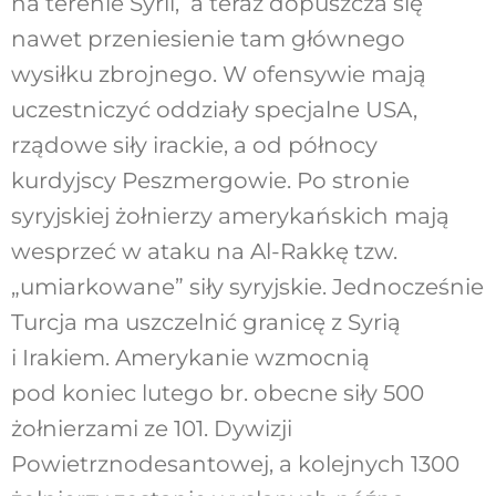
na terenie Syrii, a teraz dopuszcza się
nawet przeniesienie tam głównego
wysiłku zbrojnego. W ofensywie mają
uczestniczyć oddziały specjalne USA,
rządowe siły irackie, a od północy
kurdyjscy Peszmergowie. Po stronie
syryjskiej żołnierzy amerykańskich mają
wesprzeć w ataku na Al-Rakkę tzw.
„umiarkowane” siły syryjskie. Jednocześnie
Turcja ma uszczelnić granicę z Syrią
i Irakiem. Amerykanie wzmocnią
pod koniec lutego br. obecne siły 500
żołnierzami ze 101. Dywizji
Powietrznodesantowej, a kolejnych 1300