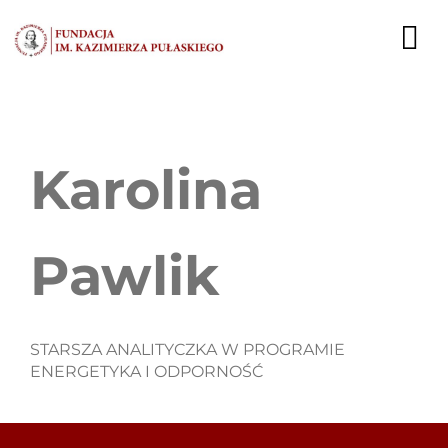
Przejdź
do
To
zawartości
Nav
AKTUALNOŚCI
Karolina
EKSPERCI
PUBLIKACJE
Pawlik
DZIAŁALNOŚĆ
FUNDACJA
STARSZA ANALITYCZKA W PROGRAMIE
ENERGETYKA I ODPORNOŚĆ
KARIERA
KONTAKT