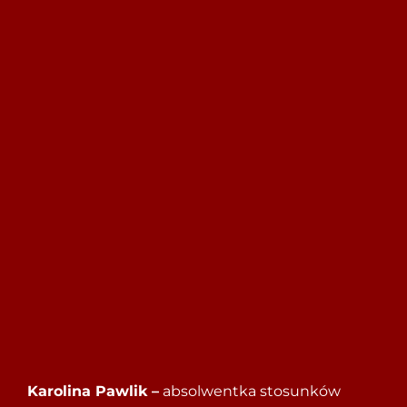
Szukaj
Karolina Pawlik –
absolwentka stosunków