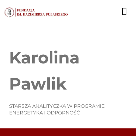
Przejdź
do
To
zawartości
Nav
AKTUALNOŚCI
Karolina
EKSPERCI
PUBLIKACJE
Pawlik
DZIAŁALNOŚĆ
FUNDACJA
STARSZA ANALITYCZKA W PROGRAMIE
ENERGETYKA I ODPORNOŚĆ
KARIERA
KONTAKT