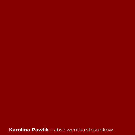
Szukaj
Karolina Pawlik –
absolwentka stosunków