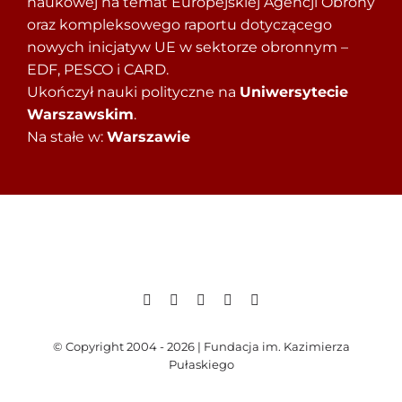
naukowej na temat Europejskiej Agencji Obrony
oraz kompleksowego raportu dotyczącego
nowych inicjatyw UE w sektorze obronnym –
EDF, PESCO i CARD.
Ukończył nauki polityczne na
Uniwersytecie
Warszawskim
.
Na stałe w:
Warszawie
© Copyright 2004 - 2026 | Fundacja im. Kazimierza
Pułaskiego