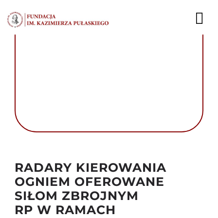
Przejdź
do
To
zawartości
Nav
AKTUALNOŚCI
EKSPERCI
PUBLIKACJE
DZIAŁALNOŚĆ
Autor foto: Ministerie van Defensie/Stephan
de Bruijn
FUNDACJA
RADARY KIEROWANIA
OGNIEM OFEROWANE
KARIERA
SIŁOM ZBROJNYM
RP W RAMACH
KONTAKT