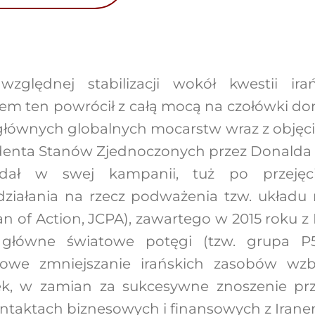
względnej stabilizacji wokół kwestii ir
lem ten powrócił z całą mocą na czołówki do
łównych globalnych mocarstw wraz z objęci
denta Stanów Zjednoczonych przez Donalda
dał w swej kampanii, tuż po przejęc
iałania na rzecz podważenia tzw. układu 
 of Action, JCPA), zawartego w 2015 roku z
z główne światowe potęgi (tzw. grupa P5
iowe zmniejszanie irańskich zasobów w
ek, w zamian za sukcesywne znoszenie pr
kontaktach biznesowych i finansowych z Irane