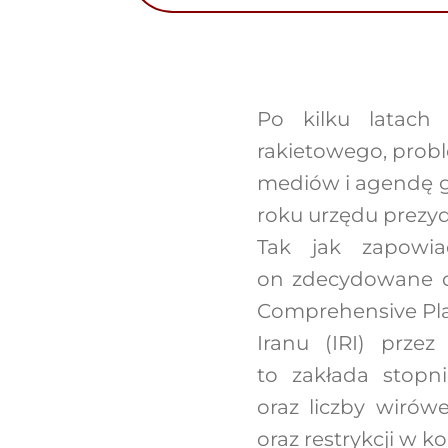
Po kilku latach 
rakietowego, prob
mediów i agendę g
roku urzędu prezy
Tak jak zapowia
on zdecydowane dz
Comprehensive Plan
Iranu (IRI) prze
to zakłada stopn
oraz liczby wirów
oraz restrykcji w 