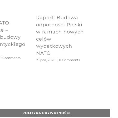
Raport: Budowa
NATO
odporności Polski
e –
w ramach nowych
dbudowy
celów
antyckiego
wydatkowych
NATO
0 Comments
7 lipca, 2026
|
0 Comments
POLITYKA PRYWATNOŚCI