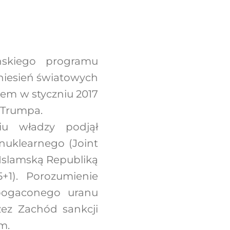
ańskiego programu
niesień światowych
em w styczniu 2017
 Trumpa.
iu władzy podjął
nuklearnego (Joint
 Islamską Republiką
+1). Porozumienie
zbogaconego uranu
zez Zachód sankcji
m.