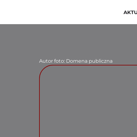
Przejdź
do
AKT
zawartości
Autor foto: Domena publiczna