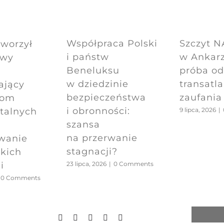
Współpraca Polski
Szczyt 
tworzył
i państw
w Ankarz
owy
Beneluksu
próba o
w dziedzinie
transatl
ający
bezpieczeństwa
zaufania
lom
i obronności:
talnych
9 lipca, 2026
|
szansa
na przerwanie
wanie
stagnacji?
kich
i
23 lipca, 2026
|
0 Comments
0 Comments