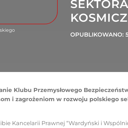
SEKTOR
KOSMIC
askiego
OPUBLIKOWANO: 5
kanie Klubu Przemysłowego Bezpieczeńs
om i zagrożeniom w rozwoju polskiego se
zibie Kancelarii Prawnej “Wardyński i Wspólnic