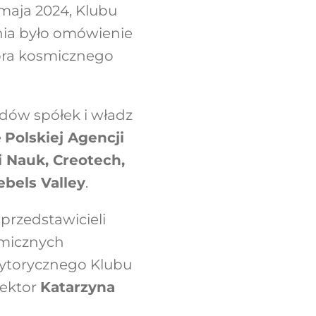
 maja 2024,
Klubu
nia było omówienie
ora kosmicznego
ądów spółek i władz
e
Polskiej Agencji
i Nauk
,
Creotech
,
ebels Valley
.
przedstawicieli
smicznych
rytorycznego Klubu
ektor
Katarzyna