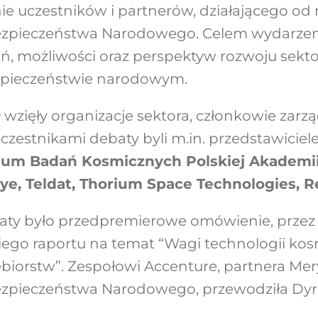
nie uczestników i partnerów, działającego od
ezpieczeństwa Narodowego
. Celem wydarze
, możliwości oraz perspektyw rozwoju sekt
ezpieczeństwie narodowym.
 wzięły organizacje sektora, członkowie zarz
estnikami debaty byli m.in. przedstawiciel
rum Badań Kosmicznych Polskiej Akademi
eye
,
Teldat
,
Thorium Space Technologies
,
R
aty było przedpremierowe omówienie, przez 
iego raportu na temat “Wagi technologii ko
ębiorstw”. Zespołowi
Accenture
, partnera Me
zpieczeństwa Narodowego, przewodziła Dyr