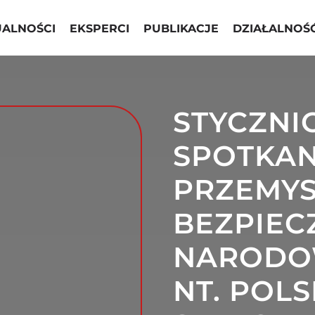
UALNOŚCI
EKSPERCI
PUBLIKACJE
DZIAŁALNOŚ
STYCZN
SPOTKAN
PRZEMY
BEZPIE
NAROD
NT. POL