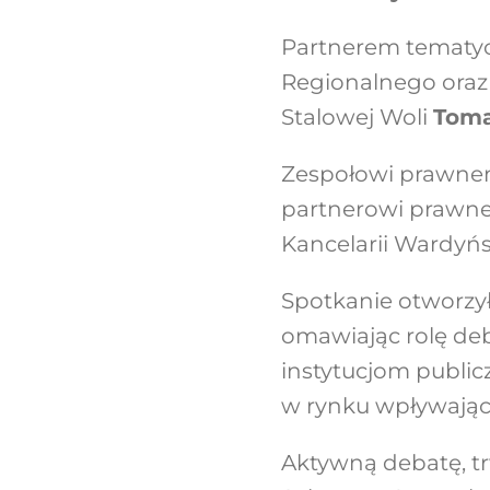
Partnerem tematy
Regionalnego
ora
Stalowej Woli
Toma
Zespołowi prawnem
partnerowi prawne
Kancelarii Wardyńsk
Spotkanie otworzył
omawiając rolę de
instytucjom public
w rynku wpływają
Aktywną debatę, t