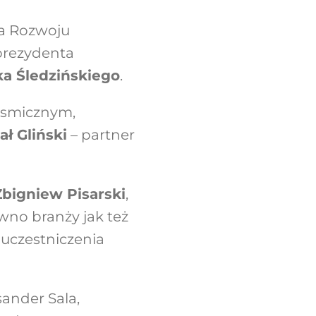
a Rozwoju
prezydenta
ka Śledzińskiego
.
osmicznym,
ał Gliński
– partner
Zbigniew Pisarski
,
no branży jak też
 uczestniczenia
sander Sala
,