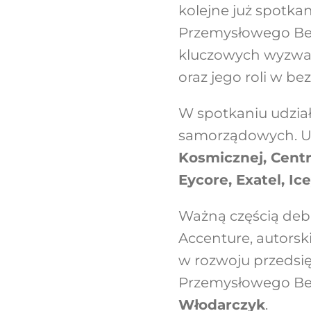
kolejne już spotka
Przemysłowego B
kluczowych wyzwań
oraz jego roli w b
W spotkaniu udział
samorządowych. Ucz
Kosmicznej
,
Cent
Eycore
,
Exatel
,
Ic
Ważną częścią deb
Accenture, autorsk
w rozwoju przedsi
Przemysłowego Be
Włodarczyk
.