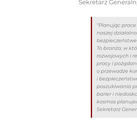
Sekretarz General
“Planując prac
naszej działalno
bezpieczeństwe
To branża, w kt
rozwojowych i r
pracy i pożądan
o przewadze kon
i bezpieczeństw
poszukiwania p
barier i niedos
kosmos planujem
Sekretarz Gene