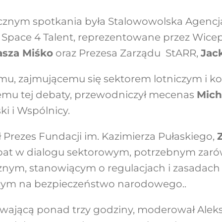
cznym spotkania była
Stalowowolska Agencj
z
Space 4 Talent
, reprezentowane przez Wice
sza Miśko
oraz Prezesa Zarządu StARR,
Jac
u, zajmującemu się sektorem lotniczym i k
mu tej debaty, przewodniczył mecenas
Mich
i i Wspólnicy.
 Prezes Fundacji im. Kazimierza Pułaskiego,
bat w dialogu sektorowym, potrzebnym zarów
znym, stanowiącym o regulacjach i zasadach
cym na bezpieczeństwo narodowego..
rwającą ponad trzy godziny, moderował
Alek