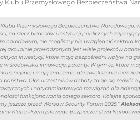
ny
Klubu Przemysłowego Bezpieczeństwa N
e Klubu Przemysłowego Bezpieczeństwa Narodowego, w
ści, na rzecz biznesów i instytucji publicznych zajmujący
m narodowym, nie mogliśmy nie uwzględnić sektora k
órej aktualnie prowadzonych jest wiele projektów bada
ealnych inwestycji, które mają bezpośredni wpływ na g
e w środowisku innowacje, patenty. W tym te, które m
kurencyjnej i mają znaczenie dla zwiększenia niezależ
a państwa. Głos uczestników debaty zdaje się mówić o
raktycznych i natychmiastowych rozwiązań dla zident
konałości funkcjonowania całego sektora. Kolejne spotk
y jeszcze przed Warsaw Security Forum 2025.”
Aleksa
ralny Klubu Przemysłowego Bezpieczeństwa Narodowe