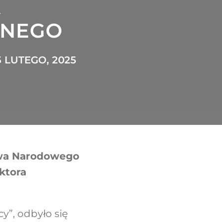
A
ZNEGO
 LUTEGO, 2025
twa Narodowego
ktora
y”, odbyło się