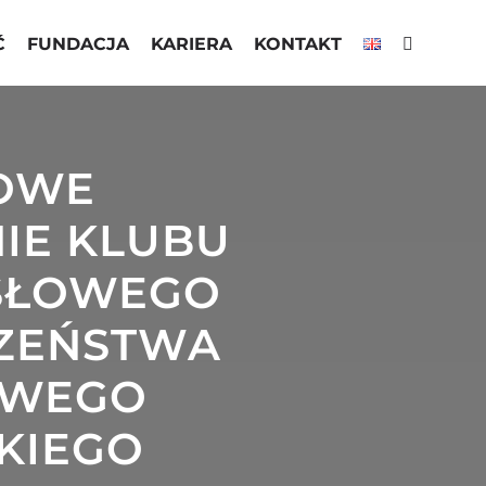
Ć
FUNDACJA
KARIERA
KONTAKT
IOWE
IE KLUBU
SŁOWEGO
CZEŃSTWA
OWEGO
SKIEGO