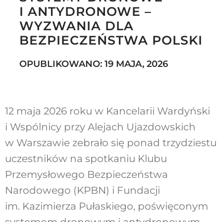
I ANTYDRONOWE –
WYZWANIA DLA
BEZPIECZEŃSTWA POLSKI
Szukaj
OPUBLIKOWANO: 19 MAJA, 2026
12 maja 2026 roku w Kancelarii Wardyński
i Wspólnicy przy Alejach Ujazdowskich
w Warszawie zebrało się ponad trzydziestu
uczestników na spotkaniu Klubu
Przemysłowego Bezpieczeństwa
Narodowego (KPBN) i Fundacji
im. Kazimierza Pułaskiego, poświęconym
systemom dronowym i antydronowym