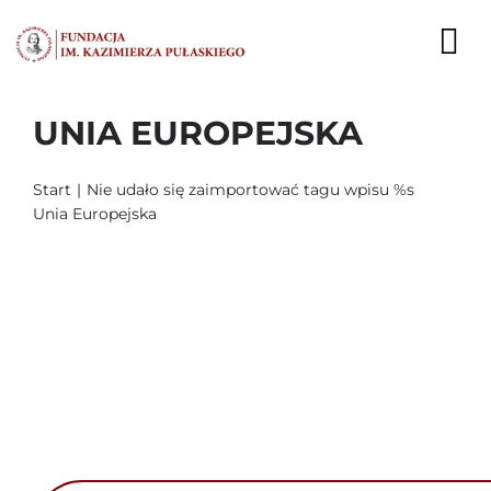
Przejdź
do
To
zawartości
Nav
UNIA EUROPEJSKA
AKTUALNOŚCI
EKSPERCI
Start
Nie udało się zaimportować tagu wpisu %s
Unia Europejska
PUBLIKACJE
DZIAŁALNOŚĆ
FUNDACJA
KARIERA
KONTAKT