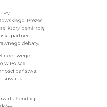
uszy
towskiego. Prezes
 który pełnił rolę
ski, partner
prawnego debaty.
a Narodowego,
go w Polsce
rności państwa.
nansowania
arządu Fundacji
osków