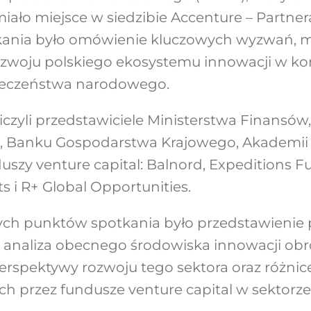
iało miejsce w siedzibie Accenture – Partn
ania było omówienie kluczowych wyzwań, m
ozwoju polskiego ekosystemu innowacji w ko
ieczeństwa narodowego.
czyli przedstawiciele Ministerstwa Finansów,
 Banku Gospodarstwa Krajowego, Akademii 
duszy venture capital: Balnord, Expeditions F
s i R+ Global Opportunities.
ch punktów spotkania było przedstawienie 
 analiza obecnego środowiska innowacji obr
erspektywy rozwoju tego sektora oraz różni
h przez fundusze venture capital w sektorz