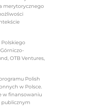
era merytorycznego
ożliwości
ntekście
 Polskiego
Górniczo-
und, OTB Ventures,
programu Polish
onnych w Polsce.
ce w finansowaniu
e publicznym