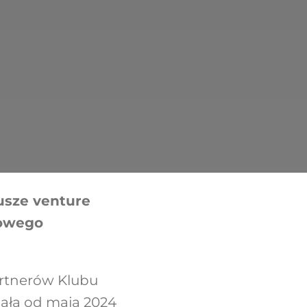
usze venture
łowego
artnerów Klubu
ała od maja 2024