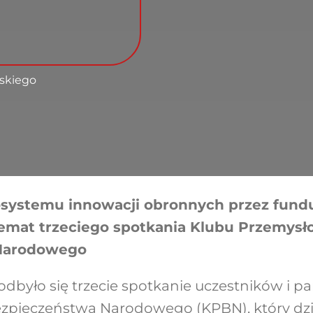
askiego
systemu innowacji obronnych przez fund
 temat trzeciego spotkania Klubu Przemys
Narodowego
odbyło się trzecie spotkanie uczestników i p
pieczeństwa Narodowego (KPBN), który dzi