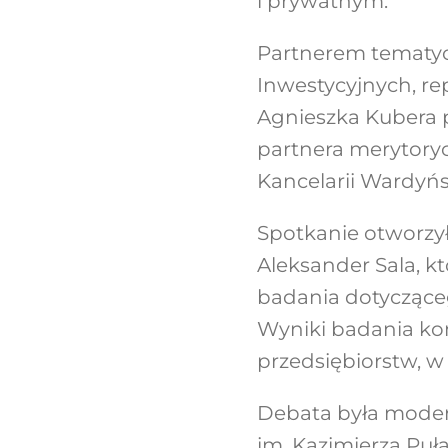
i prywatnym.
Partnerem tematy
Inwestycyjnych, r
Agnieszka Kubera p
partnera merytory
Kancelarii Wardyńs
Spotkanie otworzy
Aleksander Sala, k
badania dotyczące
Wyniki badania kon
przedsiębiorstw, w
Debata była moder
im. Kazimierza Puł