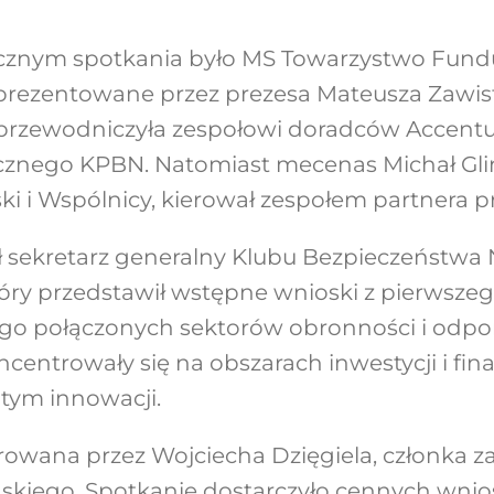
cznym spotkania było MS Towarzystwo Fund
eprezentowane przez prezesa Mateusza Zawis
rzewodniczyła zespołowi doradców Accenture,
cznego KPBN. Natomiast mecenas Michał Gliń
ki i Wspólnicy, kierował zespołem partnera 
ł sekretarz generalny Klubu Bezpieczeństw
tóry przedstawił wstępne wnioski z pierwsze
go połączonych sektorów obronności i odpo
centrowały się na obszarach inwestycji i fi
 tym innowacji.
owana przez Wojciecha Dzięgiela, członka z
askiego. Spotkanie dostarczyło cennych wni