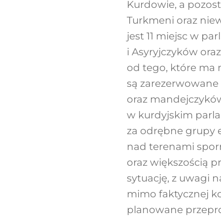
Kurdowie, a pozost
Turkmeni oraz nie
jest 11 miejsc w p
i Asyryjczyków ora
od tego, które ma 
są zarezerwowane d
oraz mandejczyków)
w kurdyjskim parl
za odrębne grupy e
nad terenami spor
oraz większością p
sytuację, z uwagi
mimo faktycznej ko
planowane przepr