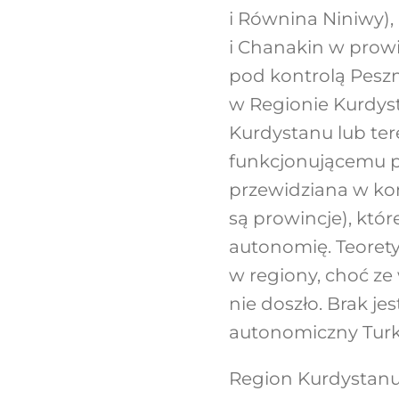
i Równina Niniwy),
i Chanakin w prowinc
pod kontrolą Peszm
w Regionie Kurdys
Kurdystanu lub te
funkcjonującemu pr
przewidziana w kon
są prowincje), kt
autonomię. Teorety
w regiony, choć ze
nie doszło. Brak je
autonomiczny Turk
Region Kurdystanu 