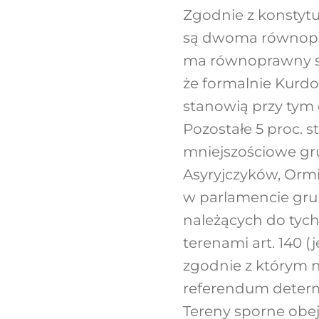
Zgodnie z konstytuc
są dwoma równopra
ma równoprawny st
że formalnie Kurdo
stanowią przy tym 
Pozostałe 5 proc. 
mniejszościowe gru
Asyryjczyków, Orm
w parlamencie gru
należących do tych
terenami art. 140 (j
zgodnie z którym 
referendum determ
Tereny sporne obej