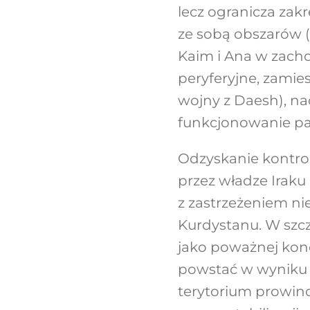
lecz ogranicza zakr
ze sobą obszarów (T
Kaim i Ana w zacho
peryferyjne, zamies
wojny z Daesh), na
funkcjonowanie pa
Odzyskanie kontro
przez władze Iraku
z zastrzeżeniem ni
Kurdystanu. W szcz
jako poważnej konc
powstać w wyniku se
terytorium prowincj