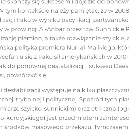
i nie skończy się sukcesem i dojdzie do pono
 tym kontekście należy pamiętać, że w 2008 
izacji Iraku w wyniku pacyfikacji partyzancko
y w prowincji Al-Anbar przez tzw. Sunnickie 
wizację plemion, a także rozwiązanie szyickiej
ńska polityka premiera Nuri al-Malikiego, któ
cofaniu się z Iraku sił amerykańskich w 2010-2
k do ponownej destabilizacji i sukcesu Dae
i, powtórzyć się.
 i destabilizacji występuje na kilku płaszczyzn
cznej, trybalnej i politycznej. Spośród tych pł
miarze szyicko-sunnickim) oraz etniczna (og
o-kurdyjskiego) jest przedmiotem zainteres
 środków masowego przekazu. Tymczasem