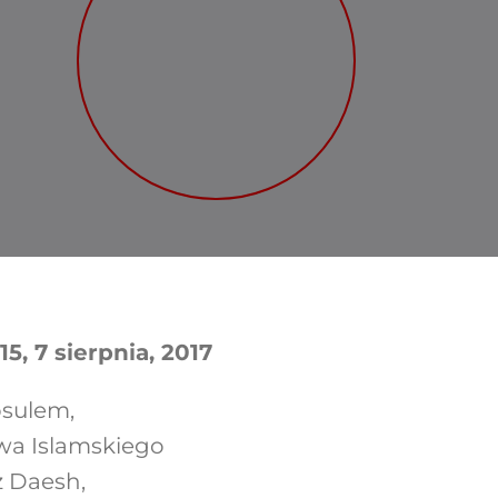
5, 7 sierpnia, 2017
osulem,
wa Islamskiego
z Daesh,