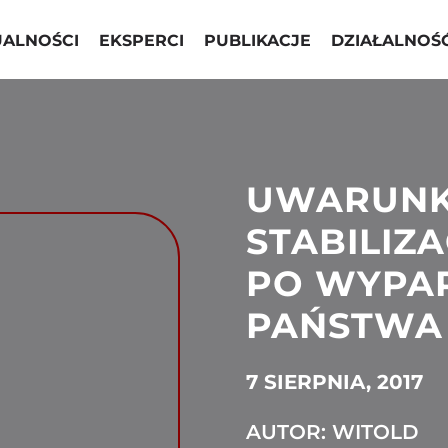
UALNOŚCI
EKSPERCI
PUBLIKACJE
DZIAŁALNOŚ
UWARUN
STABILIZA
PO WYPAR
PAŃSTWA 
7 SIERPNIA, 2017
AUTOR: WITOLD