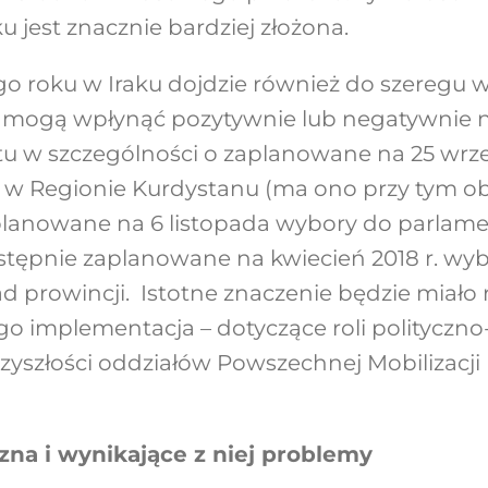
 jest znacznie bardziej złożona.
go roku w Iraku dojdzie również do szeregu 
re mogą wpłynąć pozytywnie lub negatywnie 
zi tu w szczególności o zaplanowane na 25 wr
 w Regionie Kurdystanu (ma ono przy tym ob
aplanowane na 6 listopada wybory do parlam
stępnie zaplanowane na kwiecień 2018 r. wy
rad prowincji. Istotne znaczenie będzie miał
go implementacja – dotyczące roli polityczno-
rzyszłości oddziałów Powszechnej Mobilizacji 
na i wynikające z niej problemy