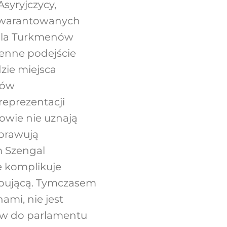
syryjczycy,
agwarantowanych
 dla Turkmenów
ienne podejście
zie miejsca
dów
reprezentacji
owie nie uznają
sprawują
m Szengal
e komplikuje
ępującą. Tymczasem
ami, nie jest
ów do parlamentu