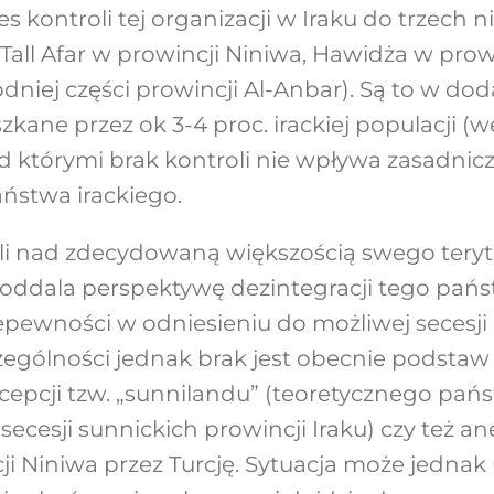
es kontroli tej organizacji w Iraku do trzech
all Afar w prowincji Niniwa, Hawidża w prowi
dniej części prowincji Al-Anbar). Są to w do
zkane przez ok 3-4 proc. irackiej populacji (
d którymi brak kontroli nie wpływa zasadnic
ństwa irackiego.
li nad zdecydowaną większością swego tery
 oddala perspektywę dezintegracji tego pańs
epewności w odniesieniu do możliwej secesji
ególności jednak brak jest obecnie podstaw
epcji tzw. „sunnilandu” (teoretycznego pańs
cesji sunnickich prowincji Iraku) czy też ane
i Niniwa przez Turcję. Sytuacja może jednak u