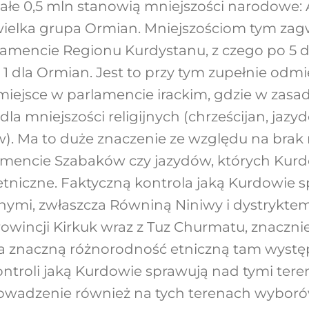
ałe 0,5 mln stanowią mniejszości narodowe: A
wielka grupa Ormian. Mniejszościom tym z
arlamencie Regionu Kurdystanu, z czego po 5
z 1 dla Ormian. Jest to przy tym zupełnie odm
miejsce w parlamencie irackim, gdzie w zasad
la mniejszości religijnych (chrześcijan, jazy
. Ma to duże znaczenie ze względu na brak 
amencie Szabaków czy jazydów, których Kurd
tniczne. Faktyczną kontrola jaką Kurdowie 
nymi, zwłaszcza Równiną Niniwy i dystrykte
rowincji Kirkuk wraz z Tuz Churmatu, znaczni
 na znaczną różnorodność etniczną tam wyst
ntroli jaką Kurdowie sprawują nad tymi teren
owadzenie również na tych terenach wybor