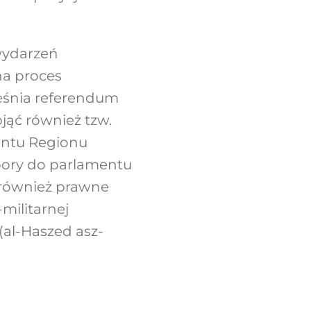
wydarzeń
na proces
ześnia referendum
jąć również tzw.
entu Regionu
bory do parlamentu
o również prawne
militarnej
(al-Haszed asz-