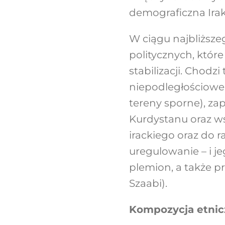
demograficzna Iraku
W ciągu najbliższe
politycznych, któ
stabilizacji. Chod
niepodległościowe
tereny sporne), z
Kurdystanu oraz w
irackiego oraz do 
uregulowanie – i je
plemion, a także p
Szaabi).
Kompozycja etnicz