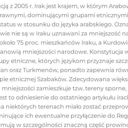
ją z 2005 r. Irak jest krajem, w którym Arabo
wnymi, dominującymi grupami etnicznymi, a
atus w stosunku do języka arabskiego. Ozna
wie nie są w Iraku uznawani za mniejszość 
około 75 proc. mieszkańców Iraku, a Kurdowi
stanowią mniejszości narodowe. Konstytucja w
py etniczne, których językom przyznaje szc
ian oraz Turkmenów, ponadto zapewnia równi
pie etnicznej Szabaków. Zdecydowana więks
 mniejszości zamieszkuje tzw. tereny sporne,
est to odniesienie do ostatniego artykułu irack
na niektórych terenach miało zostać przepr
inujące ich ewentualne przyłączenie do Reg
mują w szczególności znaczną część prowinc