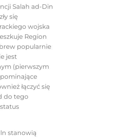
ncji Salah ad-Din
ły się
irackiego wojska
eszkuje Region
wbrew popularnie
e jest
alnym (pierwszym
zypominające
wnież łączyć się
d do tego
 status
mln stanowią