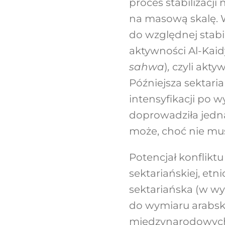
proces stabilizacj
na masową skalę. W
do względnej stabil
aktywności Al-Kaid
sahwa
)
,
czyli akty
Późniejsza sektaria
intensyfikacji po wy
doprowadziła jedna
może, choć nie mus
Potencjał konfliktu
sektariańskiej, etni
sektariańska (w wy
do wymiaru arabsk
międzynarodowych