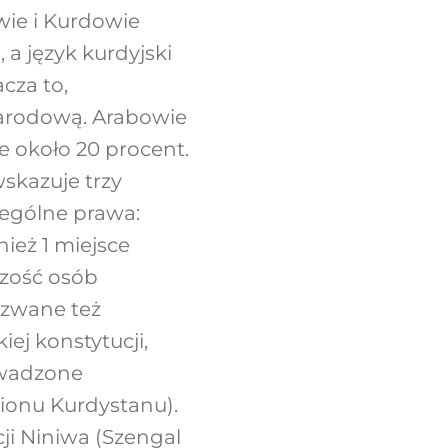
wie i Kurdowie
 język kurdyjski
cza to,
narodową. Arabowie
e około 20 procent.
skazuje trzy
zególne prawa:
eż 1 miejsce
zość osób
 zwane też
iej konstytucji,
owadzone
ionu Kurdystanu).
ji Niniwa (Szengal