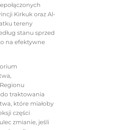
 niepołączonych
ncji Kirkuk oraz Al-
datku tereny
według stanu sprzed
zo na efektywne
torium
twa,
 Regionu
 do traktowania
twa, które miałoby
ksji części
lec zmianie, jeśli