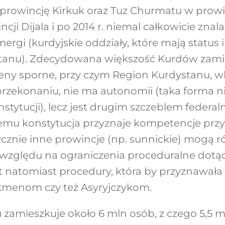
 prowincję Kirkuk oraz Tuz Churmatu w prowi
ji Dijala i po 2014 r. niemal całkowicie znalaz
ergi (kurdyjskie oddziały, które mają status 
tanu). Zdecydowana większość Kurdów zami
reny sporne, przy czym Region Kurdystanu, 
zekonaniu, nie ma autonomii (taka forma ni
stytucji), lecz jest drugim szczeblem feder
óremu konstytucja przyznaje kompetencje pr
cznie inne prowincje (np. sunnickie) mogą ró
 względu na ograniczenia proceduralne dotą
st natomiast procedury, która by przyznawała
menom czy też Asyryjczykom.
zamieszkuje około 6 mln osób, z czego 5,5 