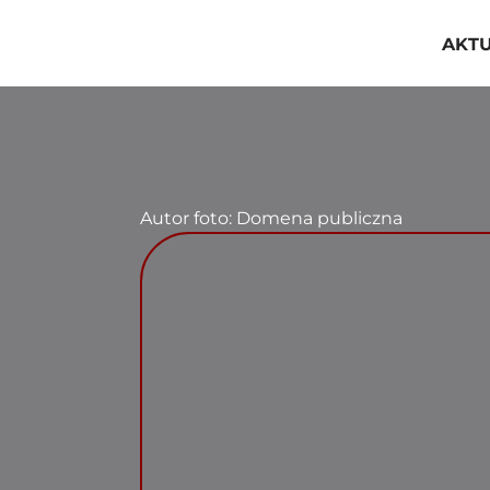
Przejdź
do
AKT
zawartości
Autor foto: Domena publiczna