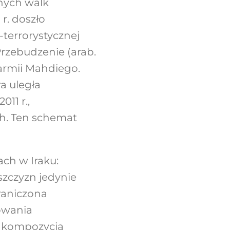
wnych walk
r. doszło
-terrorystycznej
Przebudzenie (arab.
 armii Mahdiego.
ra uległa
011 r.,
sh. Ten schemat
ach w Iraku:
aszczyzn jedynie
raniczona
owania
 kompozycja