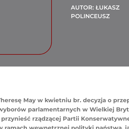
AUTOR: ŁUKASZ
POLINCEUSZ
Theresę May w kwietniu br. decyzja o prz
wyborów parlamentarnych w Wielkiej Bryta
 przynieść rządzącej Partii Konserwatywn
w ramach wewnętrznej polityki państwa, ja