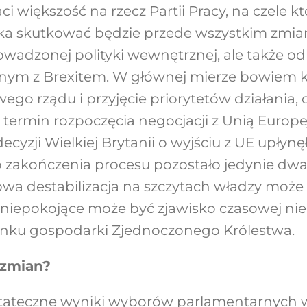
 większość na rzecz Partii Pracy, na czele kt
aka skutkować będzie przede wszystkim zmi
adzonej polityki wewnętrznej, ale także od
anym z Brexitem. W głównej mierze bowiem 
go rządu i przyjęcie priorytetów działania
termin rozpoczęcia negocjacji z Unią Europej
cyzji Wielkiej Brytanii o wyjściu z UE upłynęł
 zakończenia procesu pozostało jedynie dwa
iowa destabilizacja na szczytach władzy moż
niepokojące może być zjawisko czasowej ni
rynku gospodarki Zjednoczonego Królestwa.
 zmian?
tateczne wyniki wyborów parlamentarnych w W