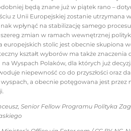
dobniej będą znane już w piątek rano – dot
ściu z Unii Europejskiej zostanie utrzymana 
nak wpłynąć na stabilizację samego procesu
ć szereg zmian w ramach wewnętrznej polityk
 europejskich stolic jest obecnie skupiona w
teczny kształt wyborów ma także znaczenia d
 na Wyspach Polaków, dla których już decyzja
woduje niepewność co do przyszłości oraz da
 wyspach, a obecnie potęgowana jest przez
i.
nceusz, Senior Fellow Programu Polityka Za
łaskiego
Minister’s Office via Foter.com / CC BY-NC-