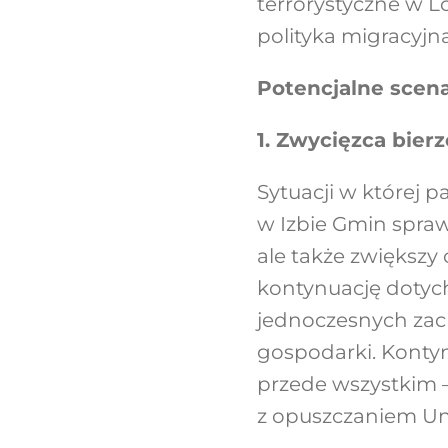
terrorystyczne w L
polityka migracyjna
Potencjalne scen
1. Zwycięzca bier
Sytuacji w której 
w Izbie Gmin spraw
ale także zwiększy
kontynuację dotyc
jednoczesnych zach
gospodarki. Kontyn
przede wszystkim 
z opuszczaniem Uni