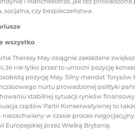
ondynie i Manchesterze, jak też prowadzona 
, socjalna, czy bezpieczeństwa.
ariusze
ze wszystko
partia Theresy May osiągnie zakładane zwię
i, że nie tylko przez to umocni pozycję kons
 osobistą pozycję May. Silny mandat Torysów 
hczasowego nurtu prowadzonej polityki pańs
owaniu stabilnej sytuacji rynków finansowych
uacja rządów Partii Konserwatywnej to także
– niezachwiany w czasie proces negocjacyjny
i Europejskiej przez Wielką Brytanię.