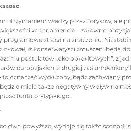
ększość
ym utrzymaniem władzy przez Torysów, ale p
j większości w parlamencie – zarówno pozycja
ty programowe stracą na znaczeniu. Niestab
utkował, iż konserwatyści zmuszeni będą do
ażaniu postulatów „okołobrexitowych”, z jed
erów europejskich, z drugiej zaś umocniony f
 to oznaczać wydłużony, bądź zachwiany pro
 będzie miała także negatywny wpływ na nies
jność funta brytyjskiego.
y
o dwa powyższe, wydaje się także scenarius