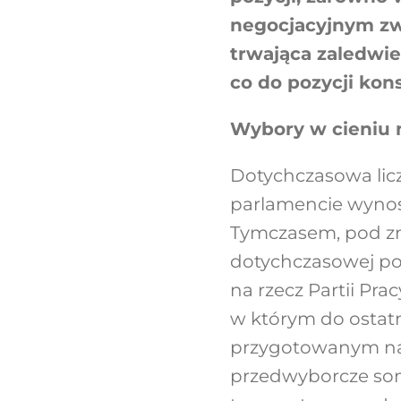
negocjacyjnym zw
trwająca zaledwi
co do pozycji kon
Wybory w cieniu 
Dotychczasowa lic
parlamencie wynos
Tymczasem, pod zn
dotychczasowej poz
na rzecz Partii Pr
w którym do ostatni
przygotowanym na 
przedwyborcze son