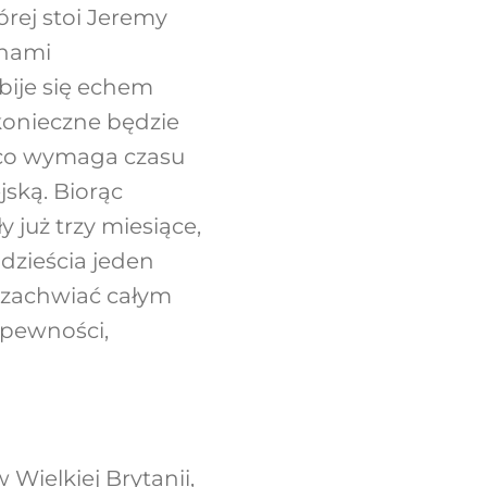
órej stoi Jeremy
anami
bije się echem
konieczne będzie
, co wymaga czasu
ską. Biorąc
y już trzy miesiące,
dzieścia jeden
e zachwiać całym
epewności,
ielkiej Brytanii,