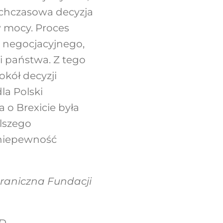
ychczasowa decyzja
w mocy. Proces
 negocjacyjnego,
i państwa. Z tego
okół decyzji
la Polski
 o Brexicie była
lszego
 niepewność
graniczna Fundacji
ND