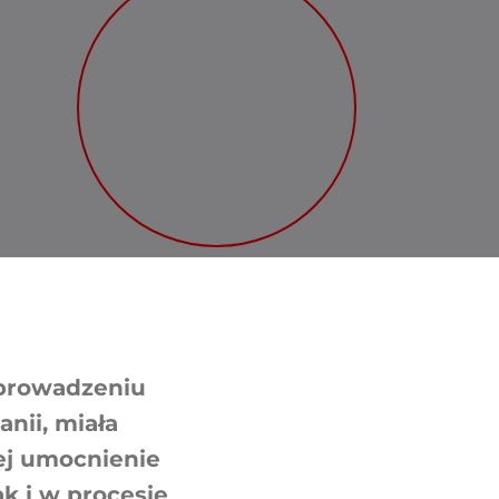
eprowadzeniu
nii, miała
ej umocnienie
k i w procesie