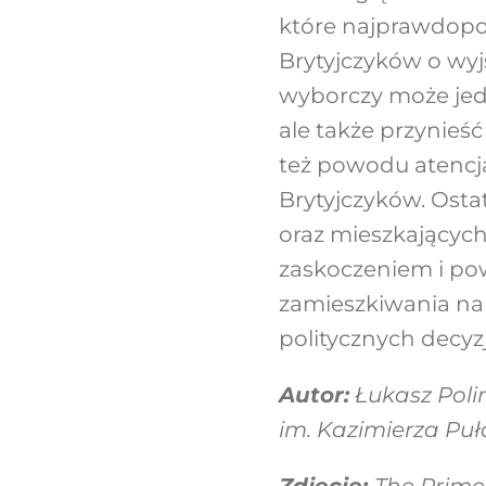
które najprawdopo
Brytyjczyków o wyj
wyborczy może jed
ale także przynieś
też powodu atencja
Brytyjczyków. Osta
oraz mieszkających
zaskoczeniem i po
zamieszkiwania na
politycznych decyzj
Autor:
Łukasz Poli
im. Kazimierza Pu
Zdjęcie:
The Prime 