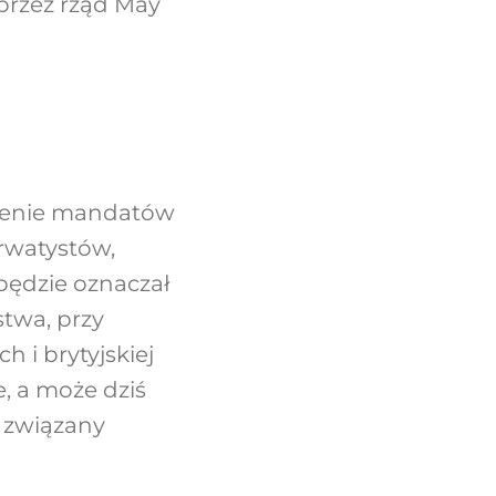
przez rząd May
kszenie mandatów
erwatystów,
będzie oznaczał
twa, przy
 i brytyjskiej
, a może dziś
 związany