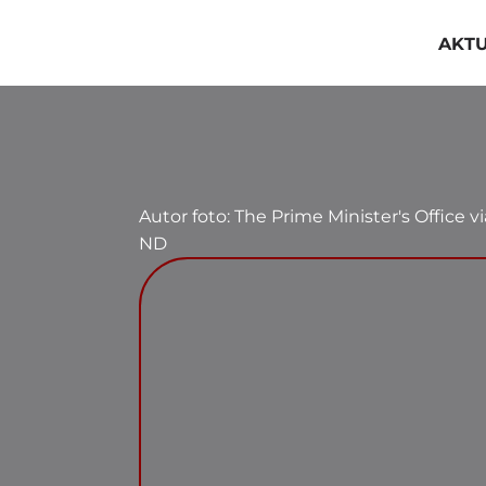
Przejdź
do
AKT
zawartości
Autor foto: The Prime Minister's Office 
ND