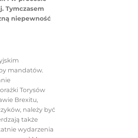
ej. Tymczasem
czną niepewność
yjskim
zby mandatów.
anie
porażki Torysów
awie Brexitu,
jczyków, należy być
rdzają także
tatnie wydarzenia