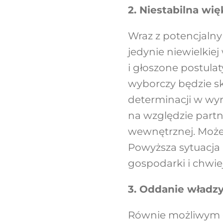
2. Niestabilna wi
Wraz z potencjaln
jedynie niewielkie
i głoszone postula
wyborczy będzie sk
determinacji w wyr
na względzie partn
wewnętrznej. Może
Powyższa sytuacja
gospodarki i chwie
3. Oddanie władz
Równie możliwym c