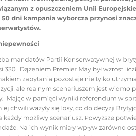
iązanym z opuszczeniem Unii Europejski
e 50 dni kampania wyborcza przynosi zna
serwatystów.
niepewności
zba mandatów Partii Konserwatywnej w bryt
i 330. Dążeniem Premier May był wzrost lic
akiem zapytania pozostaje nie tylko utrzym
ycji, ale realnym scenariuszem jest widmo 
acy. Mając w pamięci wyniki referendum w spr
ej chwili ważyły się losy, co do decyzji Bryty
każdy możliwy scenariusz. Powyższe potwie
daże. Na ich wynik miały wpływ zarówno os