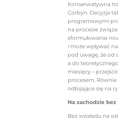
Konserwatywna traci
Corbyn. Decyzja t
programowymi prow
na procesie związ
sformułowanie nowe
i może wpływać na 
pod uwagę, że od de
a do teoretycznego
miesięcy – przejśc
procesem. Równie 
odbijające się na 
Na zachodzie bez
Bez względu na os