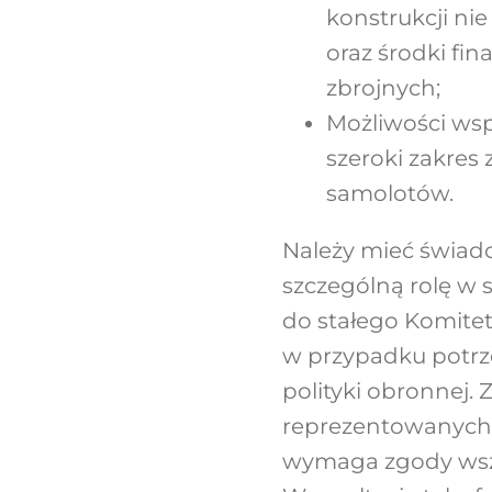
konstrukcji ni
oraz środki fi
zbrojnych;
Możliwości ws
szeroki zakres
samolotów.
Należy mieć świad
szczególną rolę w
do stałego Komite
w przypadku potrze
polityki obronnej.
reprezentowanych 
wymaga zgody wszys