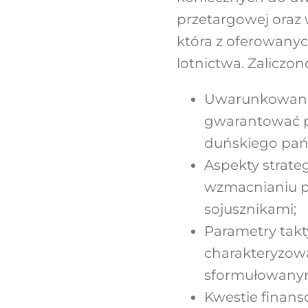
przetargowej oraz
która z oferowany
lotnictwa. Zaliczon
Uwarunkowania
gwarantować p
duńskiego pań
Aspekty strate
wzmacnianiu po
sojusznikami;
Parametry takt
charakteryzow
sformułowanym
Kwestie finans