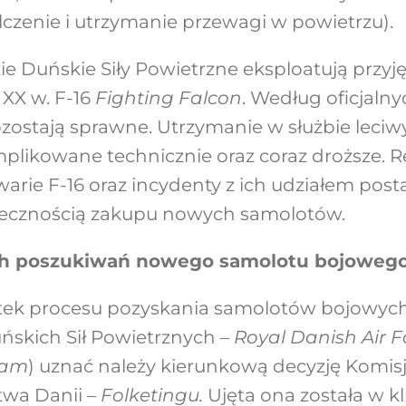
czenie i utrzymanie przewagi w powietrzu).
ie Duńskie Siły Powietrzne eksploatują przyję
 XX w. F-16
Fighting Falcon
. Według oficjalny
ostają sprawne. Utrzymanie w służbie leciw
mplikowane technicznie oraz coraz droższe. R
warie F-16 oraz incydenty z ich udziałem post
iecznością zakupu nowych samolotów.
ch poszukiwań nowego samolotu bojoweg
tek procesu pozyskania samolotów bojowych
ńskich Sił Powietrznych –
Royal Danish Air F
ram
) uznać należy kierunkową decyzję Komis
twa Danii –
Folketingu.
Ujęta ona została w 