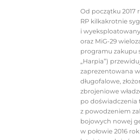
Od początku 2017 
RP kilkakrotnie syg
i wyeksploatowany
oraz MiG-29 wieloz
programu zakupu s
„Harpia”) przewidu
zaprezentowana w ma
długofalowe, złożo
zbrojeniowe władz
po doświadczenia t
z powodzeniem za
bojowych nowej gen
w połowie 2016 ro