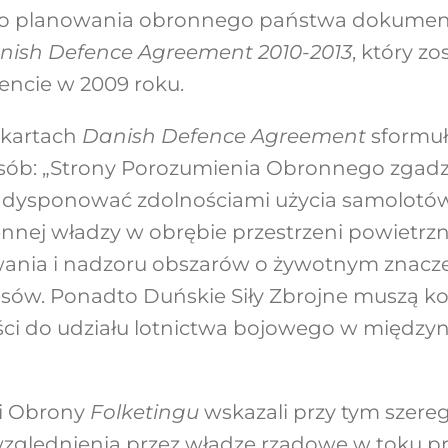
o planowania obronnego państwa dokumenc
nish Defence Agreement 2010-2013
, który zo
ncie w 2009 roku.
 kartach
Danish Defence Agreement
sformu
ób: „Strony Porozumienia Obronnego zgadzaj
ą dysponować zdolnościami użycia samolotó
nnej władzy w obrębie przestrzeni powietrz
wania i nadzoru obszarów o żywotnym znacze
sów. Ponadto Duńskie Siły Zbrojne muszą 
ści do udziału lotnictwa bojowego w międz
i Obrony
Folketingu
wskazali przy tym szere
zględnienia przez władze rządowe w toku p