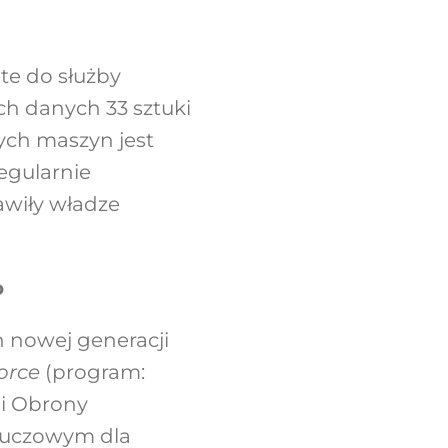
te do służby
ch danych 33 sztuki
ych maszyn jest
egularnie
awiły władze
o
 nowej generacji
orce
(program:
ji Obrony
kluczowym dla