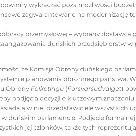
e powinny wykraczać poza możliwości budże
nansowe zagwarantowane na modernizację tec
półpracy przemysłowej – wybrany dostawca
 zaangażowania duńskich przedsiębiorstw w 
omość, że Komisja Obrony duńskiego parlam
 systemie planowania obronnego państwa. W
tu Obrony
Folketingu
(
Forsvarsudvalget
) po
by podjęcia decyzji o kluczowym znaczeniu 
 Zasiadają w niej przedstawiciele wszystkich
w duńskim parlamencie. Podjęcie formalnej d
tkich jej członków, także tych reprezentują