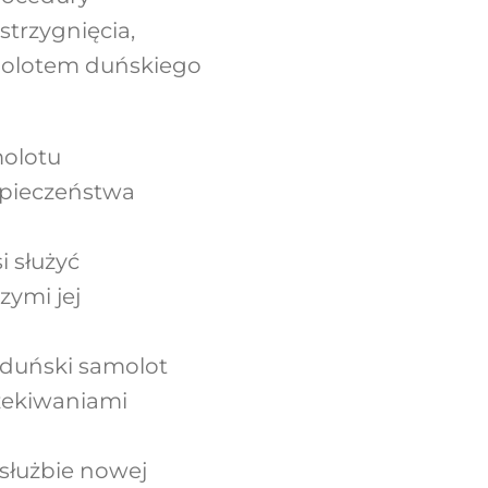
trzygnięcia,
molotem duńskiego
molotu
zpieczeństwa
i służyć
zymi jej
 duński samolot
zekiwaniami
służbie nowej