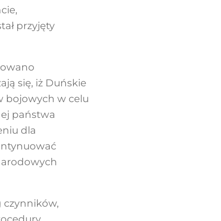
ie,
stał przyjęty
łowano
ą się, iż Duńskie
w bojowych w celu
nej państwa
niu dla
kontynuować
ynarodowych
g czynników,
rocedury