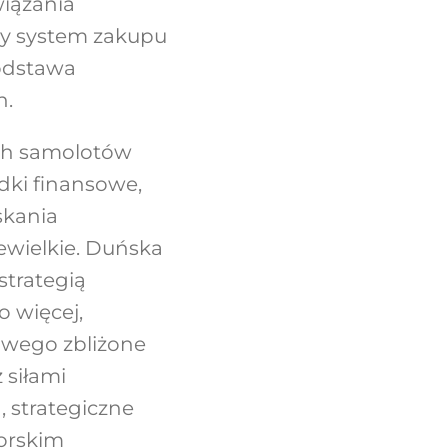
wiązania
ny system zakupu
odstawa
h.
ych samolotów
dki finansowe,
skania
iewielkie. Duńska
strategią
 więcej,
owego zbliżone
 siłami
 strategiczne
morskim