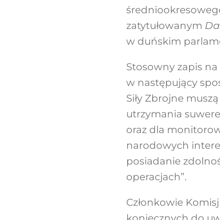
średniookresoweg
zatytułowanym
Da
w duńskim parlame
Stosowny zapis na
w następujący spos
Siły Zbrojne musz
utrzymania suwere
oraz dla monitoro
narodowych intere
posiadanie zdolno
operacjach”.
Członkowie Komisj
koniecznych do uw