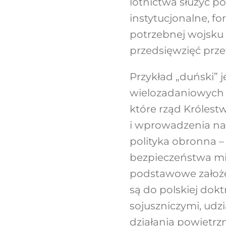
lotnictwa służyć po
instytucjonalne, f
potrzebnej wojsku
przedsięwzięć prz
Przykład „duński”
wielozadaniowych 
które rząd Króles
i wprowadzenia na 
polityka obronna – 
bezpieczeństwa mi
podstawowe założe
są do polskiej dokt
sojuszniczymi, udz
działania powietrz