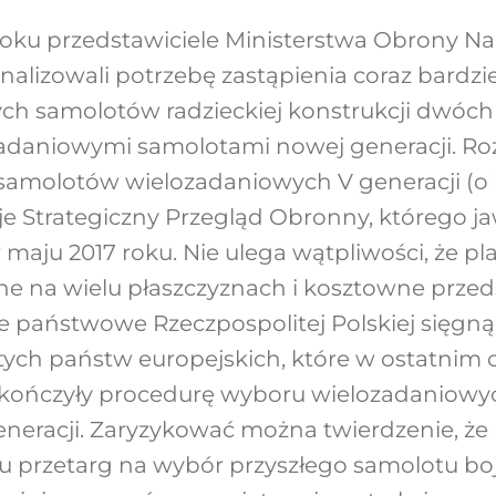
roku przedstawiciele Ministerstwa Obrony N
nalizowali potrzebę zastąpienia coraz bardzie
ch samolotów radzieckiej konstrukcji dwóch
adaniowymi samolotami nowej generacji. Rozp
amolotów wielozadaniowych V generacji (o 
je Strategiczny Przegląd Obronny, którego ja
ju 2017 roku. Nie ulega wątpliwości, że plan
ne na wielu płaszczyznach i kosztowne przed
e państwowe Rzeczpospolitej Polskiej sięgn
ych państw europejskich, które w ostatnim c
kończyły procedurę wyboru wielozadaniow
eracji. Zaryzykować można twierdzenie, że 
ku przetarg na wybór przyszłego samolotu 