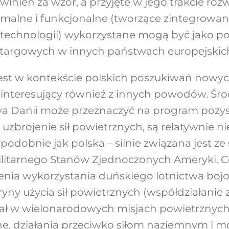
winien za wzór, a przyjęte w jego trakcie roz
ormalne i funkcjonalne (tworzące zintegrowa
 technologii) wykorzystane mogą być jako p
etargowych w innych państwach europejskic
 jest w kontekście polskich poszukiwań now
interesujący również z innych powodów. Śro
twa Danii może przeznaczyć na program pozy
uzbrojenie sił powietrznych, są relatywnie n
podobnie jak polska – silnie związana jest ze 
litarnego Stanów Zjednoczonych Ameryki. Co
nia wykorzystania duńskiego lotnictwa boj
ryny użycia sił powietrznych (współdziałanie z
iał w wielonarodowych misjach powietrznych,
ne, działania przeciwko siłom naziemnym i 