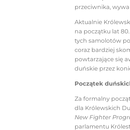
przeciwnika, wywal
Aktualnie Królewsk
na początku lat 80.
tych samolotów poz
coraz bardziej sko
powtarzające się a
duńskie przez kon
Początek duński
Za formalny począ
dla Królewskich Du
New Fighter Prog
parlamentu Króles