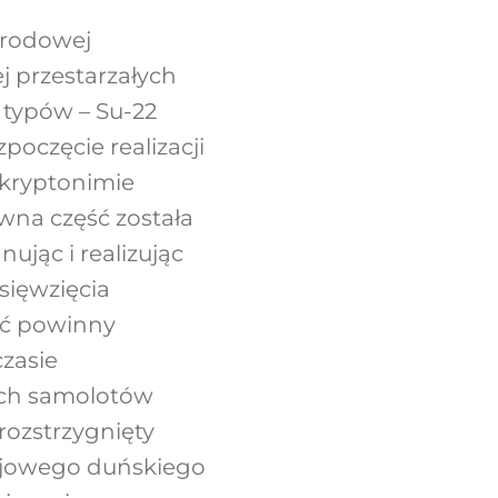
arodowej
j przestarzałych
 typów – Su-22
oczęcie realizacji
kryptonimie
wna część została
ując i realizując
sięwzięcia
ąć powinny
zasie
ych samolotów
rozstrzygnięty
bojowego duńskiego