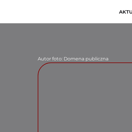
Przejdź
do
AKT
zawartości
Autor foto: Domena publiczna