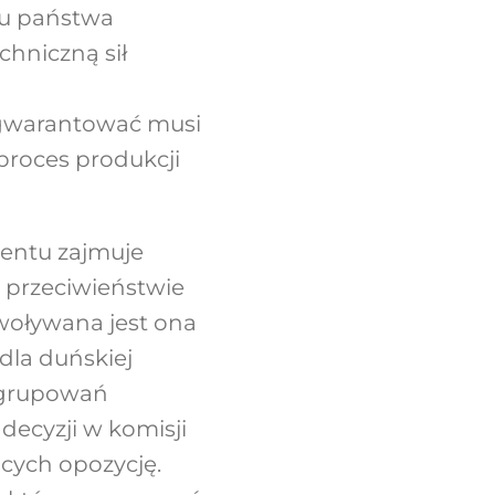
tu państwa
hniczną sił
 gwarantować musi
proces produkcji
entu zajmuje
 przeciwieństwie
woływana jest ona
dla duńskiej
 ugrupowań
ecyzji w komisji
cych opozycję.