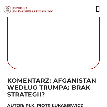
Przejdź
do
To
zawartości
Nav
AKTUALNOŚCI
EKSPERCI
PUBLIKACJE
DZIAŁALNOŚĆ
Autor foto: Domena publiczna
FUNDACJA
KOMENTARZ: AFGANISTAN
WEDŁUG TRUMPA: BRAK
KARIERA
STRATEGII?
KONTAKT
AUTOR: PŁK. PIOTR ŁUKASIEWICZ