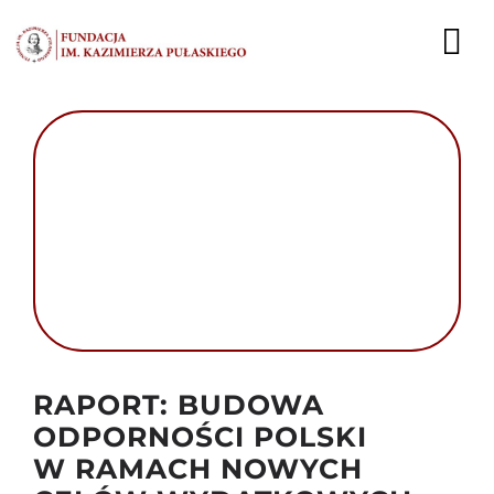
Przejdź
do
To
zawartości
Nav
AKTUALNOŚCI
EKSPERCI
PUBLIKACJE
DZIAŁALNOŚĆ
FUNDACJA
Autor foto: Dobry Skład
RAPORT: BUDOWA
KARIERA
ODPORNOŚCI POLSKI
W RAMACH NOWYCH
KONTAKT