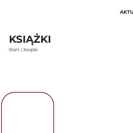
Przejdź
do
AKT
zawartości
KSIĄŻKI
Start
Książki