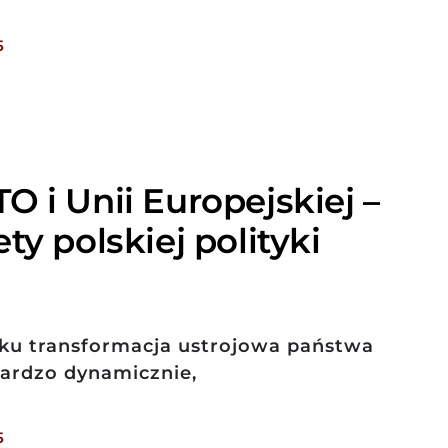
5
O i Unii Europejskiej –
ty polskiej polityki
ku transformacja ustrojowa państwa
bardzo dynamicznie,
5