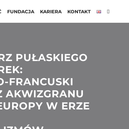
Ć
FUNDACJA
KARIERA
KONTAKT
RZ PUŁASKIEGO
REK:
O-FRANCUSKI
Z AKWIZGRANU
 EUROPY W ERZE