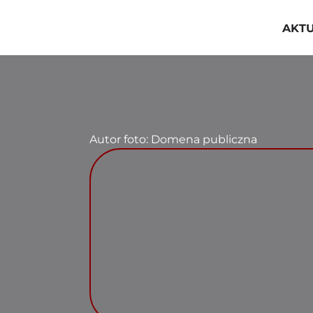
Przejdź
do
AKT
zawartości
Autor foto: Domena publiczna