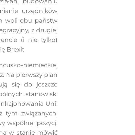
ziałań, budowaniu
mianie urzędników
em woli obu państw
egracyjny, z drugiej
ncie (i nie tylko)
ę Brexit.
ncusko-niemieckiej
z. Na pierwszy plan
ją się do jeszcze
pólnych stanowisk.
unkcjonowania Unii
 z tym związanych,
y wspólnej pozycji
ona w stanie mówić