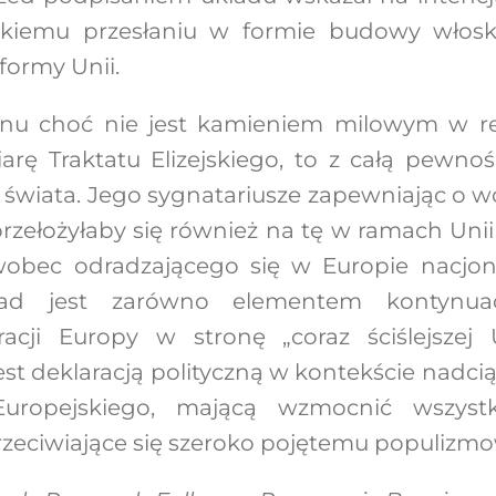
ckiemu przesłaniu w formie budowy włosko
ormy Unii.
anu choć nie jest kamieniem milowym w re
arę Traktatu Elizejskiego, to z całą pewno
 świata. Jego sygnatariusze zapewniając o wol
 przełożyłaby się również na tę w ramach Unii
wobec odradzającego się w Europie nacjon
kład jest zarówno elementem kontynuacj
acji Europy w stronę „coraz ściślejszej U
est deklaracją polityczną w kontekście nad
ropejskiego, mającą wzmocnić wszystki
zeciwiające się szeroko pojętemu populizmo