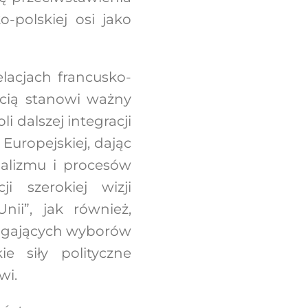
-polskiej osi jako
lacjach francusko-
ścią stanowi ważny
i dalszej integracji
 Europejskiej, dając
alizmu i procesów
i szerokiej wizji
nii”, jak również,
ciągających wyborów
e siły polityczne
wi.