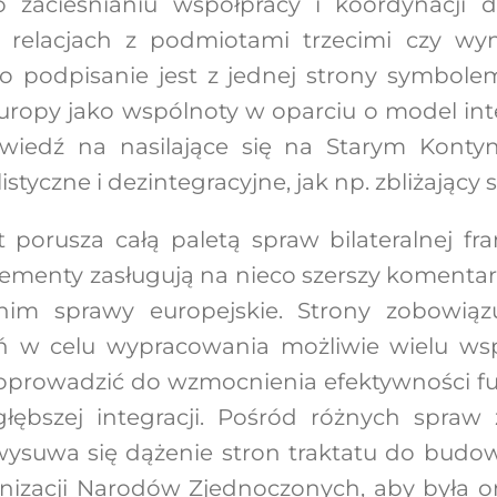
zacieśnianiu współpracy i koordynacji d
 relacjach z podmiotami trzecimi czy wy
o podpisanie jest z jednej strony symbol
 Europy jako wspólnoty w oparciu o model int
iedź na nasilające się na Starym Kontyne
tyczne i dezintegracyjne, jak np. zbliżający si
porusza całą paletą spraw bilateralnej fra
ementy zasługują na nieco szerszy komentar
im sprawy europejskie. Strony zobowiązu
ń w celu wypracowania możliwie wielu ws
oprowadzić do wzmocnienia efektywności f
j głębszej integracji. Pośród różnych spraw
wysuwa się dążenie stron traktatu do budow
izacji Narodów Zjednoczonych, aby była 