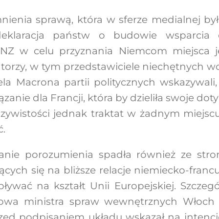
ienia sprawą, która w sferze medialnej była
 deklaracja państw o budowie wsparcia
NZ w celu przyznania Niemcom miejsca jej
orzy, w tym przedstawiciele niechętnych wo
a Macrona partii politycznych wskazywali,
zanie dla Francji, która by dzieliła swoje d
czywistości jednak traktat w żadnym miejscu
ć.
sanie porozumienia spadła również ze str
ących się na bliższe relacje niemiecko-francu
pływać na kształt Unii Europejskiej. Szcze
łowa ministra spraw wewnętrznych Włoch 
przed podpisaniem układu wskazał na intencj