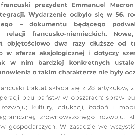
 francuski prezydent Emmanuel Macron p
tegracji. Wydarzenie odbyło się w 56. r
skiego – dokumentu będącego podwali
 relacji francusko-niemieckich. Nowe
t objętościowo dwa razy dłuższe od tr
 w sferze aksjologicznej i dotyczy szer
ak w nim bardziej konkretnych ustale
anowienia o takim charakterze nie były oc
ncuski traktat składa się z 28 artykułów, 
peracji obu państw w obszarach: spraw eur
rozwoju; kultury, edukacji, badań i mobi
nsgranicznej; zrównoważonego rozwoju, k
aw gospodarczych. W zasadzie we wszystk