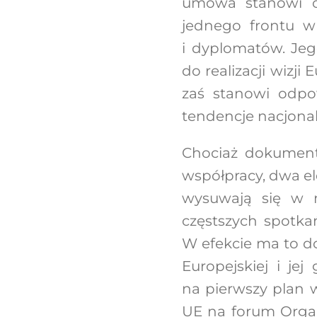
umowa stanowi o 
jednego frontu w
i dyplomatów. Jeg
do realizacji wizji
zaś stanowi odpow
tendencje nacjonalis
Chociaż dokument 
współpracy, dwa el
wysuwają się w n
częstszych spotka
W efekcie ma to d
Europejskiej i je
na pierwszy plan 
UE na forum Organ