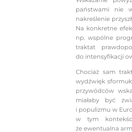
państwami nie w
nakreślenie przys
Na konkretne efek
np. wspólne progr
traktat prawdop
do intensyfikacji o
Chociaż sam trakt
wydźwięk sformuło
przywódców wskaz
miałaby być zwią
i populizmu w Euro
w tym kontekści
że ewentualna armi