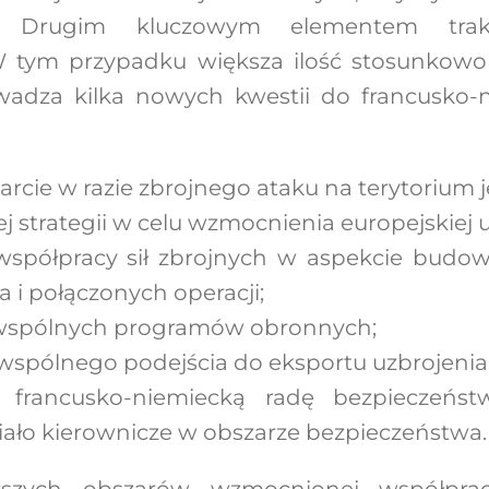
. Drugim kluczowym elementem trak
 tym przypadku większa ilość stosunkowo
dza kilka nowych kwestii do francusko-n
cie w razie zbrojnego ataku na terytorium 
j strategii w celu wzmocnienia europejskiej u
spółpracy sił zbrojnych w aspekcie budow
 i połączonych operacji;
wspólnych programów obronnych;
wspólnego podejścia do eksportu uzbrojenia
 francusko-niemiecką radę bezpieczeńst
ciało kierownicze w obszarze bezpieczeństwa.
ższych obszarów wzmocnionej współpra