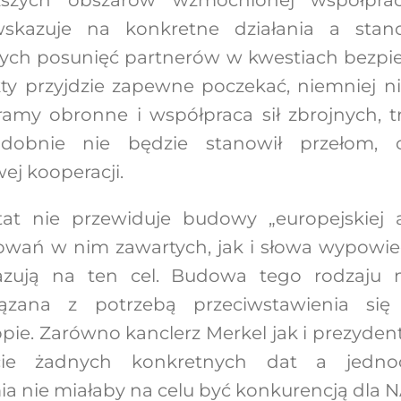
skazuje na konkretne działania a stano
złych posunięć partnerów w kwestiach bezpie
ty przyjdzie zapewne poczekać, niemniej nie
amy obronne i współpraca sił zbrojnych, trw
odobnie nie będzie stanowił przełom,
wej kooperacji.
at nie przewiduje budowy „europejskiej 
wań w nim zawartych, jak i słowa wypowie
ują na ten cel. Budowa tego rodzaju mil
zana z potrzebą przeciwstawienia się 
pie. Zarówno kanclerz Merkel jak i prezyden
e żadnych konkretnych dat a jednocz
a nie miałaby na celu być konkurencją dla 