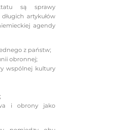
tatu są sprawy
 długich artykułów
iemieckiej agendy
jednego z państw;
nii obronnej;
y wspólnej kultury
;
wa i obrony jako
cy pomiędzy obu