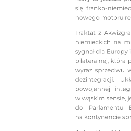
się franko-niemie
nowego motoru ref
Traktat z Akwizgr
niemieckich na mi
sygnał dla Europy i
bilateralnej, która
wyraz sprzeciwu 
dezintegracji. U
powojennej integr
w wąskim sensie, j
do Parlamentu Eu
na kontynencie spr