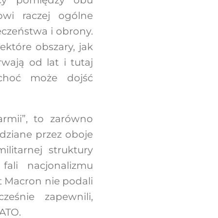
wi raczej ogólne
czeństwa i obrony.
które obszary, jak
ają od lat i tutaj
 choć może dojść
armii”, to zarówno
dziane przez oboje
itarnej struktury
fali nacjonalizmu
t Macron nie podali
eśnie zapewnili,
NATO.