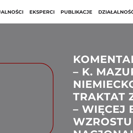
UALNOŚCI
EKSPERCI
PUBLIKACJE
DZIAŁALNOŚ
KOMENTA
– K. MAZU
NIEMIECK
TRAKTAT 
– WIĘCEJ
WZROSTU