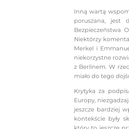
Inną wartą wspomn
poruszana, jest
Bezpieczeństwa O
Niektórzy komentat
Merkel i Emmanuel
niekorzystne rozwią
z Berlinem. W rze
miało do tego dojś
Krytyka za podpi
Europy, niezgadzaj
jeszcze bardziej w
kontekście były s
który to jeszcze 