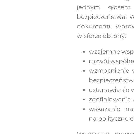
jednym głosem
bezpieczeństwa. W
dokumentu wprowa
w sferze obrony:
wzajemne wspar
rozwój wspólne
wzmocnienie w
bezpieczeństwa
ustanawianie 
zdefiniowania 
wskazanie na
na polityczne 
Wskazanie powy