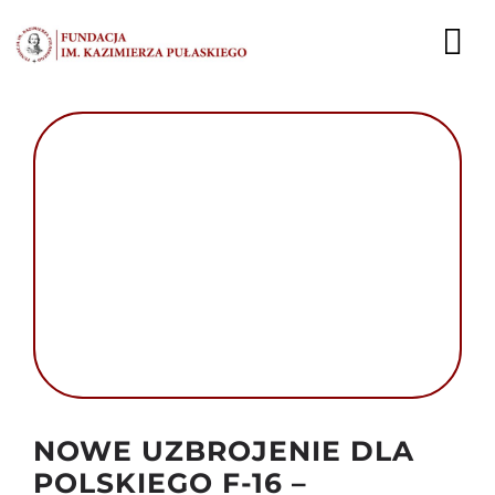
Przejdź
do
To
zawartości
Nav
AKTUALNOŚCI
EKSPERCI
PUBLIKACJE
DZIAŁALNOŚĆ
FUNDACJA
KARIERA
Autor foto: NATO
NOWE UZBROJENIE DLA
KONTAKT
POLSKIEGO F-16 –