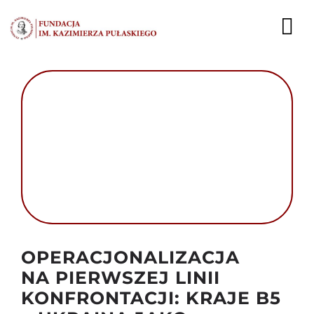
Przejdź
do
To
zawartości
Nav
AKTUALNOŚCI
EKSPERCI
PUBLIKACJE
DZIAŁALNOŚĆ
FUNDACJA
Autor foto: Domena publiczna
OPERACJONALIZACJA
KARIERA
NA PIERWSZEJ LINII
KONFRONTACJI: KRAJE B5
KONTAKT