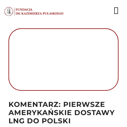
Przejdź
do
To
zawartości
Nav
AKTUALNOŚCI
EKSPERCI
PUBLIKACJE
DZIAŁALNOŚĆ
FUNDACJA
Autor foto: Domena publiczna
KOMENTARZ: PIERWSZE
KARIERA
AMERYKAŃSKIE DOSTAWY
LNG DO POLSKI
KONTAKT