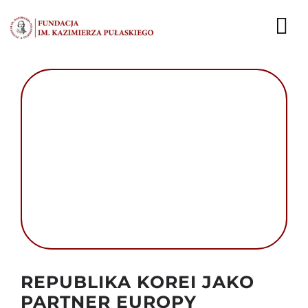
Przejdź
do
To
zawartości
Nav
AKTUALNOŚCI
EKSPERCI
PUBLIKACJE
DZIAŁALNOŚĆ
FUNDACJA
KARIERA
Autor foto: Fundacja im. Kazimierza Pułaskiego
REPUBLIKA KOREI JAKO
KONTAKT
PARTNER EUROPY