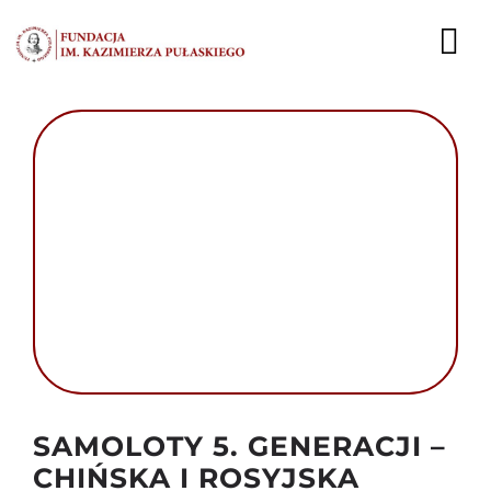
Przejdź
do
To
zawartości
Nav
AKTUALNOŚCI
EKSPERCI
PUBLIKACJE
DZIAŁALNOŚĆ
FUNDACJA
KARIERA
Autor foto: Alex Polezhaev
SAMOLOTY 5. GENERACJI –
KONTAKT
CHIŃSKA I ROSYJSKA