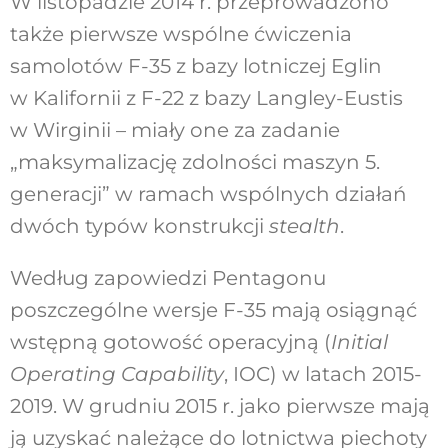
W listopadzie 2014 r. przeprowadzono
także pierwsze wspólne ćwiczenia
samolotów F-35 z bazy lotniczej Eglin
w Kalifornii z F-22 z bazy Langley-Eustis
w Wirginii – miały one za zadanie
„maksymalizację zdolności maszyn 5.
generacji” w ramach wspólnych działań
dwóch typów konstrukcji
stealth
.
Według zapowiedzi Pentagonu
poszczególne wersje F-35 mają osiągnąć
wstępną gotowość operacyjną (
Initial
Operating Capability
, IOC) w latach 2015-
2019. W grudniu 2015 r. jako pierwsze mają
ją uzyskać należące do lotnictwa piechoty