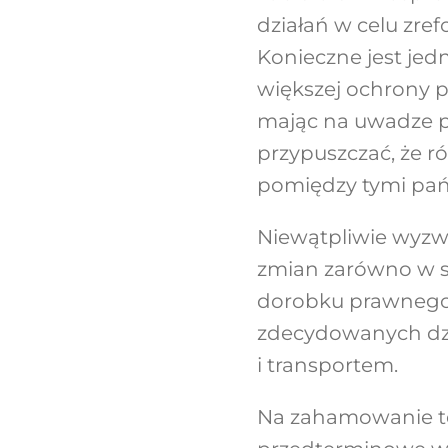
działań w celu zre
Konieczne jest je
większej ochrony p
mając na uwadze p
przypuszczać, że r
pomiędzy tymi pańs
Niewątpliwie wyzw
zmian zarówno w sf
dorobku prawnego U
zdecydowanych dzi
i transportem.
Na zahamowanie t