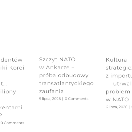
Szczyt NATO
ydentów
Kultura
w Ankarze –
ki Korei
strategi
próba odbudowy
z import
transatlantyckiego
nt…
— utrwa
zaufania
iliony
problem
w NATO
9 lipca, 2026
|
0 Comments
arentami
6 lipca, 2026
|
?
0 Comments