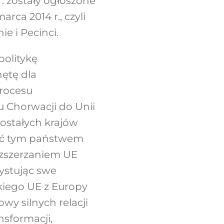
. zostały ogłoszone
rca 2014 r., czyli
e i Pecinci.
politykę
ętę dla
rocesu
u Chorwacji do Unii
zostałych krajów
być tym państwem
ozszerzaniem UE
ystując swe
kiego UE z Europy
y silnych relacji
sformacji,