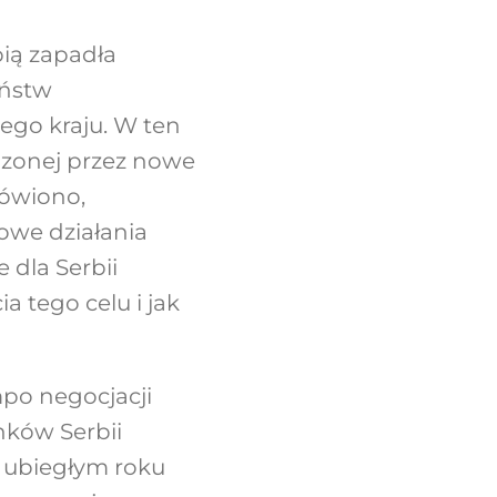
bią zapadła
aństw
wego kraju. W ten
adzonej przez nowe
mówiono,
owe działania
 dla Serbii
a tego celu i jak
mpo negocjacji
nków Serbii
 ubiegłym roku