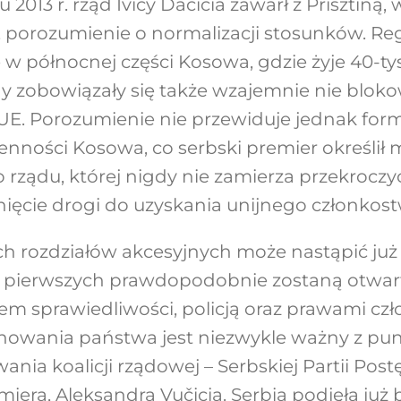
 2013 r. rząd Ivicy Dačicia zawarł z Prisztin
 porozumienie o normalizacji stosunków. Re
 w północnej części Kosowa, gdzie żyje 40-ty
ny zobowiązały się także wzajemnie nie blok
UE. Porozumienie nie przewiduje jednak for
enności Kosowa, co serbski premier określił
go rządu, której nigdy nie zamierza przekroczyć
ęcie drogi do uzyskania unijnego członkost
h rozdziałów akcesyjnych może nastąpić już
 z pierwszych prawdopodobnie zostaną otwarte 
m sprawiedliwości, policją oraz prawami czł
onowania państwa jest niezwykle ważny z pu
a koalicji rządowej – Serbskiej Partii Postę
miera, Aleksandra Vučicia. Serbia podjęła ju