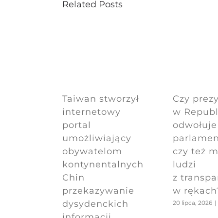
Related Posts
Czy prez
Taiwan stworzył
w Republi
internetowy
odwołuje
portal
parlame
umożliwiający
czy też m
obywatelom
ludzi
kontynentalnych
z transp
Chin
w rękach
przekazywanie
dysydenckich
20 lipca, 2026
|
informacji