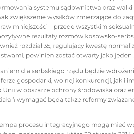
formowania systemu sądownictwa oraz walki 
dnak zwiększenie wysiłków zmierzające do z
raw mniejszości – przede wszystkim seksual
ozytywne rezultaty rozmów kosowsko-serbs
ównież rozdział 35, regulujący kwestę normali
twami, powinien zostać otwarty jako jeden 
aniem dla serbskiego rządu będzie wdrożen
erze gospodarki, wolnej konkurencji, jak i 
nii w obszarze ochrony środowiska oraz ene
ałań wymagać będą także reformy związane
empa procesu integracyjnego mogą mieć w