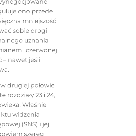
ą, wynegocjowane
guluje ono przede
sięczna mniejszość
ować sobie drogi
malnego uznania
 mianem „czerwonej
 – nawet jeśli
wa.
 w drugiej połowie
rozdziały 23 i 24,
owieka. Właśnie
nktu widzenia
powej (SNS) i jej
ż bowiem szereg