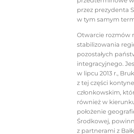
przedterminowe wyb
przez prezydenta Se
w tym samym termin
Otwarcie rozmów ne
stabilizowania reg
pozostałych państ
integracyjnego. Je
w lipcu 2013 r., Br
z tej części konty
członkowskim, któ
również w kierunk
położenie geografi
Środkowej, powinna
z partnerami z Bał