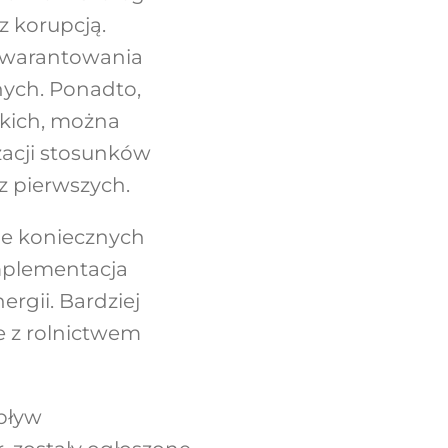
z korupcją.
agwarantowania
nych. Ponadto,
kich, można
zacji stosunków
z pierwszych.
ie koniecznych
implementacja
rgii. Bardziej
 z rolnictwem
pływ