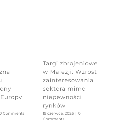
Targi zbrojeniowe
czna
w Malezji: Wzrost
u
zainteresowania
lony
sektora mimo
 Europy
niepewności
rynków
0 Comments
19 czerwca, 2026
|
0
Comments