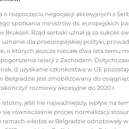
 o rozpoczęciu negocjacji akcesyjnych z Ser
ego spotkania ministrów ds. europejskich p
 Brukseli. Rząd serbski uznał ją za sukces s
 uznanie dla proeuropejskiej polityki, prow
e, o których jeszcze niecałe dwa lata temu 
pogorszenia relacji z Zachodem. Dotychczas
ak, iż uzyskanie członkostwa w UE pozostaje
 Belgradzie jest zmobilizowany do osiągnięci
 zakończyć rozmowy akcesyjne do 2020 r.
istotny, jeśli nie najważniejszy, wpływ na te
y się równocześnie proces normalizacji stosu
 ramach władze w Belgradzie odnotowały w