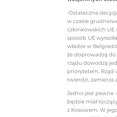
Ostateczna decyzja
w czasie grudniow
członkowskich UE w
sposób UE wyraziła
władze w Belgradzi
że doprowadzą do 
rządu dowodzą jedn
priorytetem. Rząd w
twierdzi, zamierza
Jedno jest pewne – 
będzie miał tocząc
z Kosowem. W jego