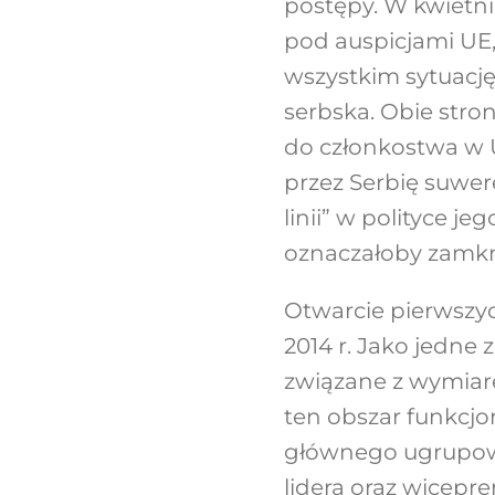
postępy. W kwietniu
pod auspicjami UE,
wszystkim sytuację
serbska. Obie stro
do członkostwa w 
przez Serbię suwer
linii” w polityce je
oznaczałoby zamkni
Otwarcie pierwszyc
2014 r. Jako jedne
związane z wymiare
ten obszar funkcj
głównego ugrupowani
lidera oraz wicepre