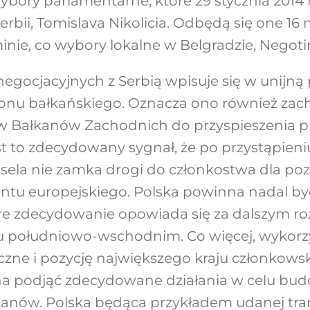
ory parlamentarne, które 29 stycznia 2014 r
rbii, Tomislava Nikolicia. Odbędą się one 16 ma
ie, co wybory lokalne w Belgradzie, Negotini
gocjacyjnych z Serbią wpisuje się w unijną 
ionu bałkańskiego. Oznacza ono również zach
w Bałkanów Zachodnich do przyspieszenia p
st to zdecydowany sygnał, że po przystąpieni
uksela nie zamka drogi do członkostwa dla po
nentu europejskiego. Polska powinna nadal 
re zdecydowanie opowiada się za dalszym r
u południowo-wschodnim. Co więcej, wykorz
czne i pozycję największego kraju członkows
 podjąć zdecydowane działania w celu budow
kanów. Polska będąca przykładem udanej tran