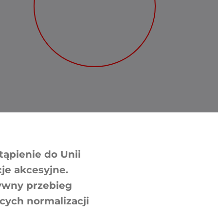
stąpienie do Unii
cje akcesyjne.
tywny przebieg
cych normalizacji