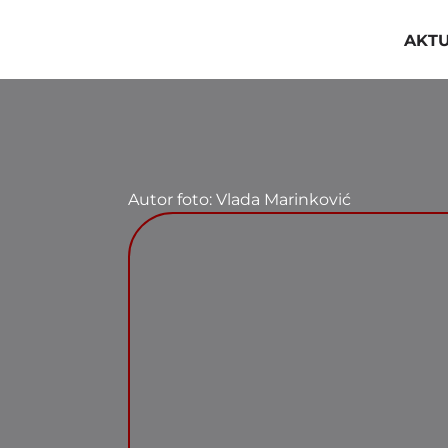
Przejdź
do
AKT
zawartości
Autor foto: Vlada Marinković