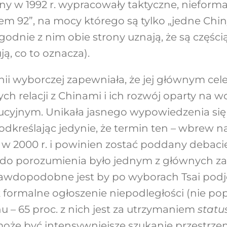
rony w 1992 r. wypracowały taktyczne, nieform
 92”, na mocy którego są tylko „jedne Chiny
odnie z nim obie strony uznają, że są części
ą, co to oznacza).
ii wyborczej zapewniała, że jej głównym ce
ych relacji z Chinami i ich rozwój oparty na 
ucyjnym. Unikała jasnego wypowiedzenia się
odkreślając jedynie, że termin ten – wbrew na
w 2000 r. i powinien zostać poddany debacie 
 do porozumienia było jednym z głównych za
rawdopodobne jest by po wyborach Tsai podję
k formalne ogłoszenie niepodległości (nie pop
 – 65 proc. z nich jest za utrzymaniem
statu
e być intensywniejsze szukanie przestrzen