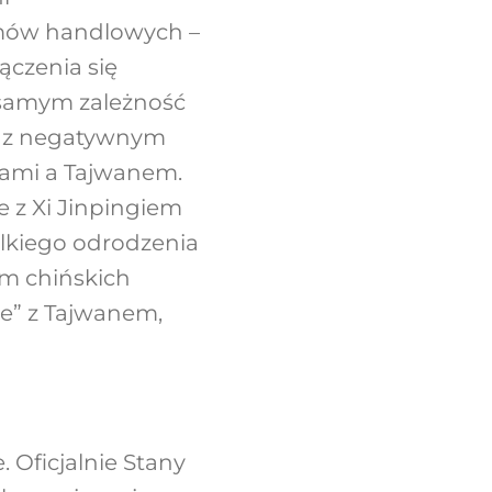
umów handlowych –
ączenia się
 samym zależność
ę z negatywnym
nami a Tajwanem.
 z Xi Jinpingiem
elkiego odrodzenia
m chińskich
ie” z Tajwanem,
 Oficjalnie Stany