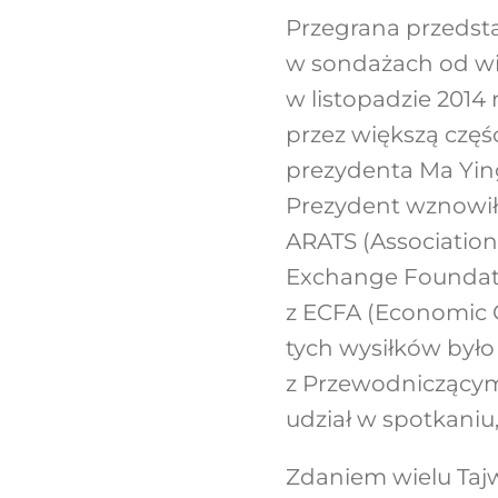
Przegrana przedsta
w sondażach od wi
w listopadzie 2014
przez większą część
prezydenta Ma Ying
Prezydent wznowił 
ARATS (Association 
Exchange Foundati
z ECFA (Economic
tych wysiłków było
z Przewodniczącym
udział w spotkaniu,
Zdaniem wielu Taj