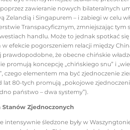
poprzez zawieranie nowych bilateralnych 
ą Zelandią i Singapurem – i zabiegi w celu wł
rstwie Transpacyficznym, zmniejszając tym
westiach handlu. Może to jednak spotkać si
a w efekcie pogorszeniem relacji między Chi
ej prawdopodobne, że obecne chińskie władze
ie promują koncepcję „chińskiego snu” i „wi
”, czego elementem ma być zjednoczenie zie
d lat 80-tych promują „pokojowe zjednoczen
dno państwo – dwa systemy”).
a Stanów Zjednoczonych
 intensywnie śledzone były w Waszyngtonie.