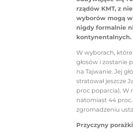
rządów KMT, z ni
wyborów mogą wpł
nigdy formalnie n
kontynentalnych.
W wyborach, które o
głosów i zostanie 
na Tajwanie. Jej g
stratował jeszcze J
proc poparcia). W
natomiast 44 proc.
zgromadzeniu us
Przyczyny porażk