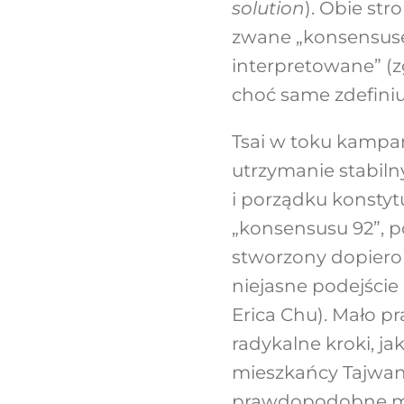
solution
). Obie st
zwane „konsensusem
interpretowane” (zg
choć same zdefiniuj
Tsai w toku kampan
utrzymanie stabiln
i porządku konstyt
„konsensusu 92”, p
stworzony dopiero 
niejasne podejście
Erica Chu). Mało p
radykalne kroki, ja
mieszkańcy Tajwanu
prawdopodobne moż