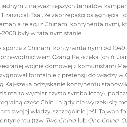
y jednym z najważniejszych tematów kampani
 zarzucali Tsai, że zaprzepaści osiągnięcia i
mania relacji z Chinami kontynentalnymi, k
2008 były w fatalnym stanie.
 sporze z Chinami kontynentalnymi od 1949 r.
rzewodnictwem Czang Kaj-szeka (chiń. Jiǎng
rzegranej wojnie domowej z komunistami M
ezygnował formalnie z pretensji do władzy w
 Kaj-szeka odzyskanie kontynentu stanowiło
dziś ma to wymiar czysto symboliczny), podcz
gralną część Chin i nigdy nie wyrzekł się moż
am swojej władzy, szczególnie jeśli Tajwan fo
kontynentu (tzw.
Two China
lub
One China-O