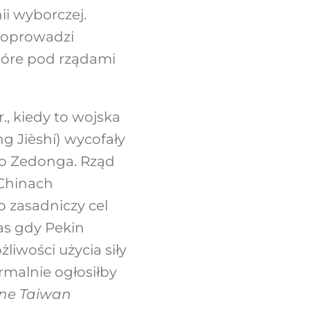
i wyborczej.
 doprowadzi
tóre pod rządami
, kiedy to wojska
 Jièshí) wycofały
ao Zedonga. Rząd
 Chinach
 zasadniczy cel
as gdy Pekin
liwości użycia siły
rmalnie ogłosiłby
ne Taiwan