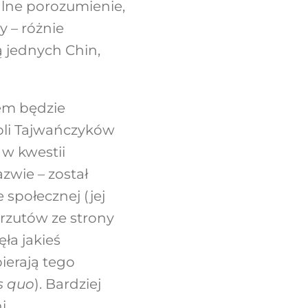
alne porozumienie,
 – różnie
ą jednych Chin,
lem będzie
woli Tajwańczyków
 w kwestii
zwie – został
społecznej (jej
rzutów ze strony
ła jakieś
ierają tego
s quo
). Bardziej
i