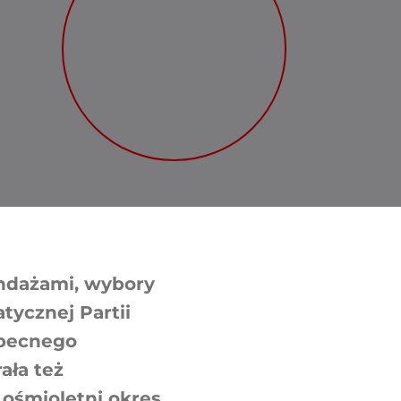
ndażami, wybory
ycznej Partii
becnego
ała też
ośmioletni okres