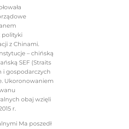
dołowała
morządowe
jwanem
polityki
cji z Chinami.
nstytucje – chińską
wańską SEF (Straits
h i gospodarczych
le. Ukoronowaniem
ajwanu
lnych obaj wzięli
015 r.
alnymi Ma poszedł