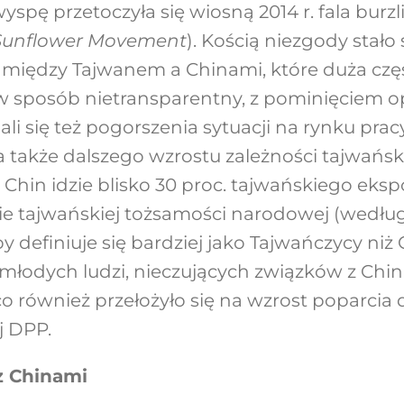
wyspę przetoczyła się wiosną 2014 r. fala bur
Sunflower Movement
). Kością niezgody stało
 między Tajwanem a Chinami, które duża czę
 w sposób nietransparentny, z pominięciem opi
li się też pogorszenia sytuacji na rynku pra
 także dalszego wzrostu zależności tajwańsk
hin idzie blisko 30 proc. tajwańskiego ekspo
ie tajwańskiej tożsamości narodowej (wedłu
definiuje się bardziej jako Tajwańczycy niż 
młodych ludzi, nieczujących związków z Chi
 również przełożyło się na wzrost poparcia d
j DPP.
z Chinami