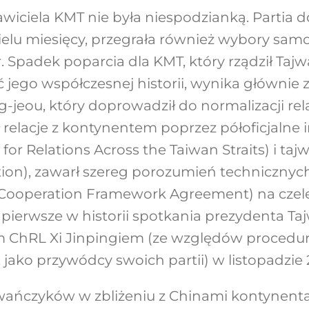
wiciela KMT nie była niespodzianką. Partia 
elu miesięcy, przegrała również wybory sa
 r. Spadek poparcia dla KMT, który rządził Ta
 jego współczesnej historii, wynika głównie z 
-jeou, który doprowadził do normalizacji rela
relacje z kontynentem poprzez półoficjalne i
for Relations Across the Taiwan Straits) i taj
on), zawarł szereg porozumień technicznyc
 Cooperation Framework Agreement) na cze
 pierwsze w historii spotkania prezydenta T
 ChRL Xi Jinpingiem (ze względów procedura
 jako przywódcy swoich partii) w listopadzie 2
wańczyków w zbliżeniu z Chinami kontynent