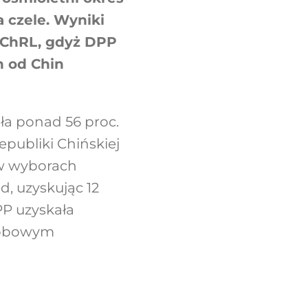
 czele. Wyniki
 ChRL, gdyż DPP
h od Chin
ała ponad 56 proc.
publiki Chińskiej
 (w wyborach
d, uzyskując 12
P uzyskała
osobowym