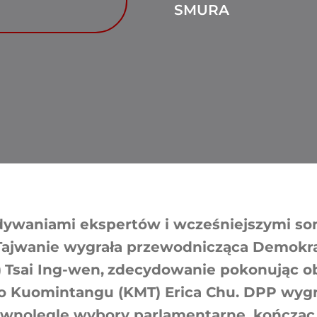
SMURA
dywaniami ekspertów i wcześniejszymi so
Tajwanie wygrała przewodnicząca Demokrat
)
Tsai Ing-wen,
zdecydowanie pokonując o
 Kuomintangu (KMT) Erica Chu. DPP wygr
ównolegle wybory parlamentarne, kończąc 