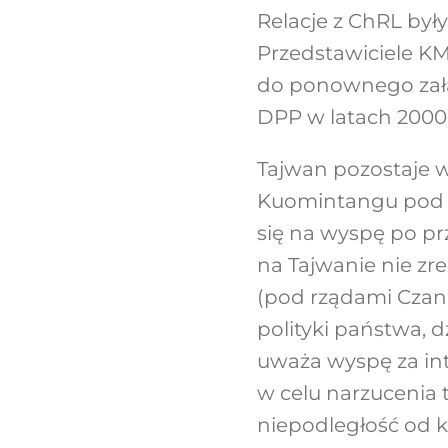
Relacje z ChRL był
Przedstawiciele KMT
do ponownego zała
DPP w latach 2000-
Tajwan pozostaje w
Kuomintangu pod p
się na wyspę po p
na Tajwanie nie zr
(pod rządami Czang
polityki państwa, 
uważa wyspę za inte
w celu narzucenia t
niepodległość od 