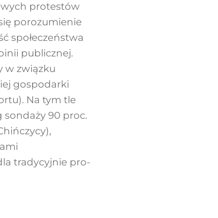
zliwych protestów
 się porozumienie
ść społeczeństwa
nii publicznej.
cy w związku
iej gospodarki
rtu). Na tym tle
g sondaży 90 proc.
Chińczycy),
nami
la tradycyjnie pro-