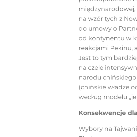
międzynarodowej, 
na wzór tych z Now
do umowy o Partne
od kontynentu w k
reakcjami Pekinu, 
Jest to tym bardzi
na czele intensywn
narodu chińskiego
(chińskie władze o
według modelu „je
Konsekwencje dl
Wybory na Tajwanie